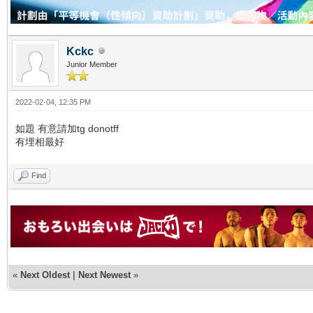
Kckc
Junior Member
2022-02-04, 12:35 PM
如題 有意請加tg donotff
有埋相最好
Find
«
Next Oldest
|
Next Newest
»