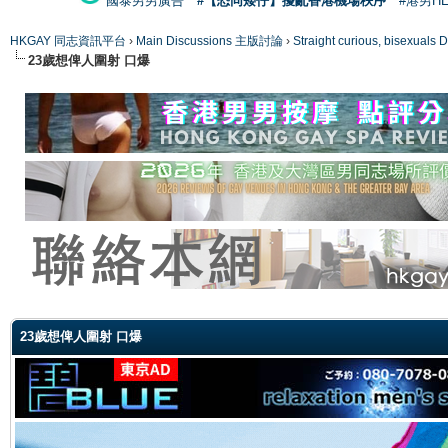
國泰男男廣告
#【恐同矮仔】擾亂香港機場秩序
#港男H
HKGAY 同志資訊平台
›
Main Discussions 主版討論
›
Straight curious, bise
23歲想俾人圍射 口爆
ge
23歲想俾人圍射 口爆