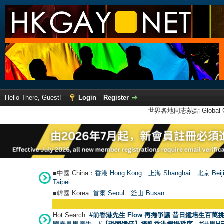
Hello There, Guest!
Login
Register
世界各地同志熱點 Global Ga
■中國 China：
香港 Hong Kong
上海 Shanghai
北京 Beij
Taipei
■韓國 Korea:
首爾 Seou
l
釜山 Busan
Hot Search:
#前香港先生 Flow 再捲爭議 昔日鍾培生百萬挑