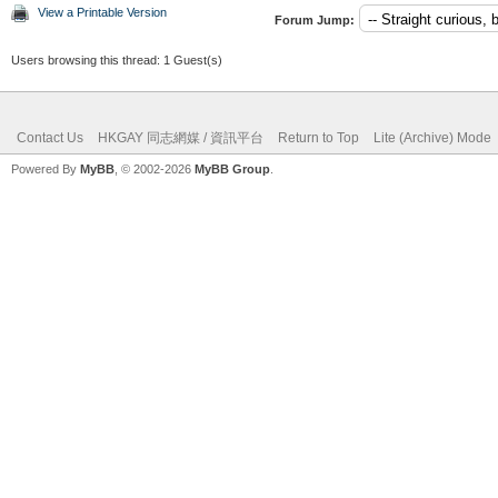
View a Printable Version
Forum Jump:
Users browsing this thread: 1 Guest(s)
Contact Us
HKGAY 同志網媒 / 資訊平台
Return to Top
Lite (Archive) Mode
Powered By
MyBB
, © 2002-2026
MyBB Group
.