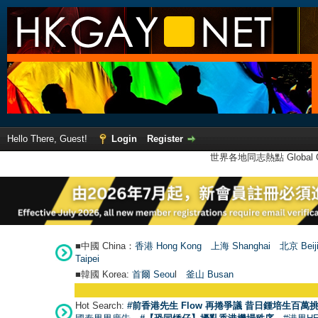
Hello There, Guest!
Login
Register
世界各地同志熱點 Global Ga
■中國 China：
香港 Hong Kong
上海 Shanghai
北京 Beij
Taipei
■韓國 Korea:
首爾 Seou
l
釜山 Busan
Hot Search:
#前香港先生 Flow 再捲爭議 昔日鍾培生百萬挑