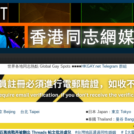
世界各地同志熱點 Global Gay Spots ■■■■
HKGAY.net Telegram 群組
 Beijing
台北 Taipei
■日本 Japan：
東京 Tokyo
■泰國 Thailand：
曼谷 Bang
●
【號
百萬挑戰再被翻出 Threads 帖文批涉虐兒
#台灣地區通過同性婚姻
#【大