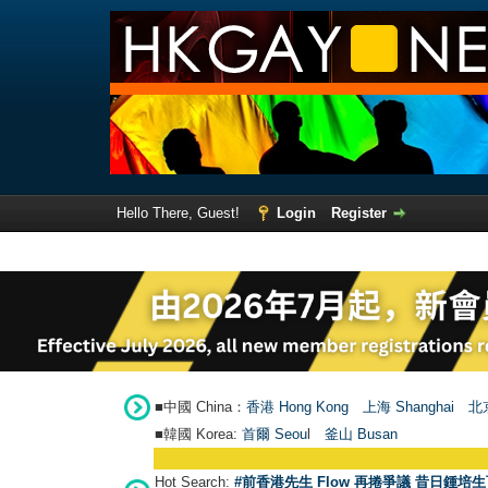
Hello There, Guest!
Login
Register
■中國 China：
香港 Hong Kong
上海 Shanghai
北京
■韓國 Korea:
首爾 Seou
l
釜山 Busan
Hot Search:
#前香港先生 Flow 再捲爭議 昔日鍾培生