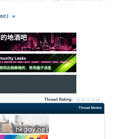
、酒吧】
Thread Rating:
Thread Modes