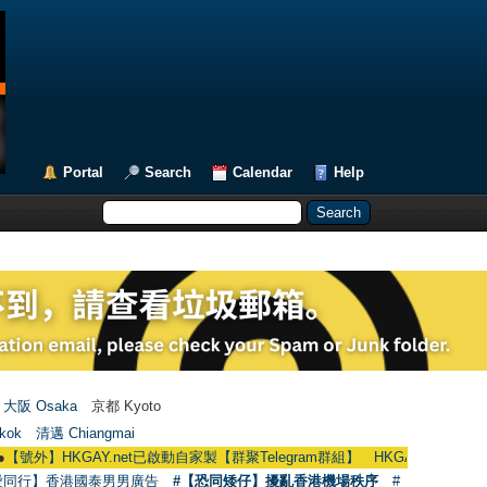
Portal
Search
Calendar
Help
大阪 Osaka
京都 Kyoto
kok
清邁 Chiangmai
外】HKGAY.net已啟動自家製【群聚Telegram群組】 HKGAY.net has already open
愛同行】香港國泰男男廣告
#【恐同矮仔】擾亂香港機場秩序
#