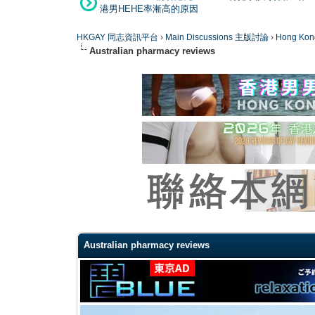
港男HEHE率漸高的原因
HKGAY 同志資訊平台
›
Main Discussions 主版討論
›
Hong K
Australian pharmacy reviews
0 Vote(s) - 0 Average
1
2
3
4
5
Australian pharmacy reviews