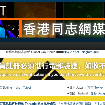
世界各地同志熱點 Global Gay Spots ■■■■
HKGAY.net Telegram 群組
 Beijing
台北 Taipei
■日本 Japan：
東京 Tokyo
■泰國 Thailand：
曼谷 Bang
百萬挑戰再被翻出 Threads 帖文批涉虐兒
#台灣地區通過同性婚姻
#【大