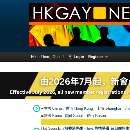
Hello There, Guest!
Login
Register
■中國 China：
香港 Hong Kong
上海 Shanghai
北京
■韓國 Korea:
首爾 Seou
l
釜山 Busan
Hot Search:
#前香港先生 Flow 再捲爭議 昔日鍾培生