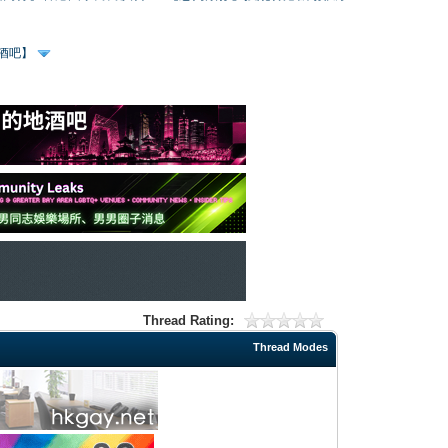
、酒吧】
Thread Rating:
Thread Modes