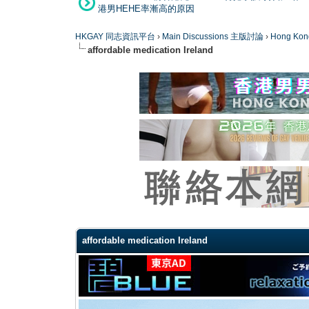
港男HEHE率漸高的原因
HKGAY 同志資訊平台
›
Main Discussions 主版討論
›
Hong K
affordable medication Ireland
0 Vote(s) - 0 Average
1
2
3
4
5
affordable medication Ireland