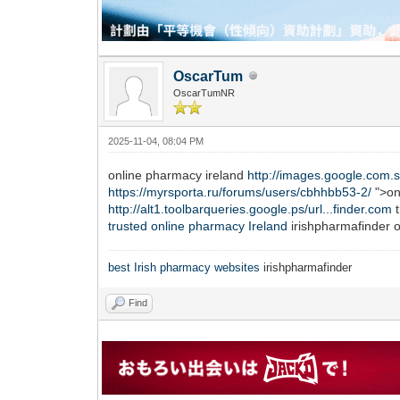
OscarTum
OscarTumNR
2025-11-04, 08:04 PM
online pharmacy ireland
http://images.google.com.s
https://myrsporta.ru/forums/users/cbhhbb53-2/
">on
http://alt1.toolbarqueries.google.ps/url...finder.com
t
trusted online pharmacy Ireland
irishpharmafinder 
best Irish pharmacy websites
irishpharmafinder
Find