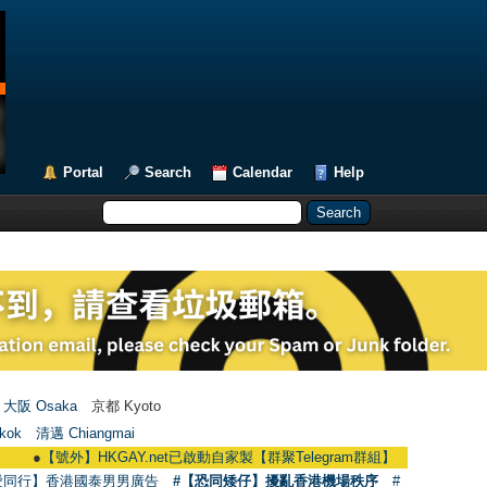
Portal
Search
Calendar
Help
大阪 Osaka
京都 Kyoto
kok
清邁 Chiangmai
●
【號外】HKGAY.net已啟動自家製【群聚Telegram群組】 HKGAY.net has already 
愛同行】香港國泰男男廣告
#【恐同矮仔】擾亂香港機場秩序
#