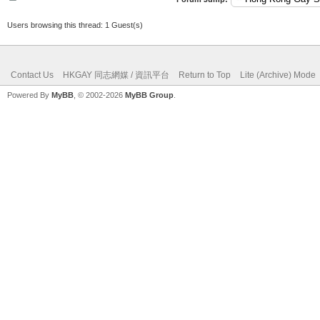
Users browsing this thread: 1 Guest(s)
Contact Us
HKGAY 同志網媒 / 資訊平台
Return to Top
Lite (Archive) Mode
Powered By
MyBB
, © 2002-2026
MyBB Group
.