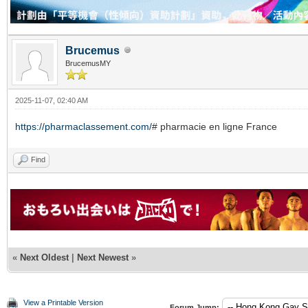
Brucemus
BrucemusMY
2025-11-07, 02:40 AM
https://pharmaclassement.com/
# pharmacie en ligne France
Find
«
Next Oldest
|
Next Newest
»
View a Printable Version
Forum Jump: