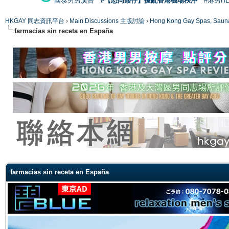
國泰男男廣告
#【恐同矮仔】擾亂香港機場秩序
#港男H
HKGAY 同志資訊平台
›
Main Discussions 主版討論
›
Hong Kong Gay Spas
farmacias sin receta en España
ge
farmacias sin receta en España