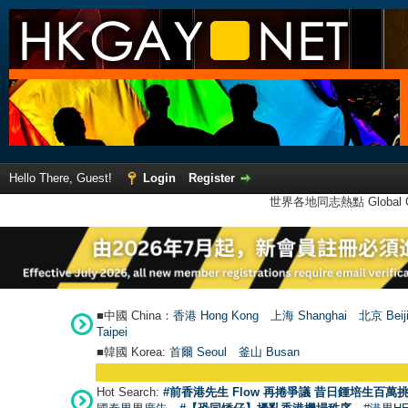
Hello There, Guest!
Login
Register
世界各地同志熱點 Global Ga
■中國 China：
香港 Hong Kong
上海 Shanghai
北京 Beij
Taipei
■韓國 Korea:
首爾 Seou
l
釜山 Busan
Hot Search:
#前香港先生 Flow 再捲爭議 昔日鍾培生百萬挑