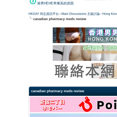
港男HEHE率漸高的原因
HKGAY 同志資訊平台
›
Main Discussions 主版討論
›
Hong K
canadian pharmacy meds review
0 Vote(s) - 0 Average
1
2
3
4
5
canadian pharmacy meds review