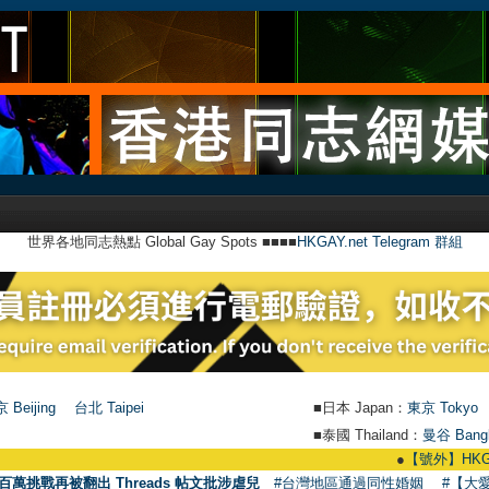
世界各地同志熱點 Global Gay Spots ■■■■
HKGAY.net Telegram 群組
 Beijing
台北 Taipei
■日本 Japan：
東京 Tokyo
■泰國 Thailand：
曼谷 Bang
●
【號外】HKGAY.net
百萬挑戰再被翻出 Threads 帖文批涉虐兒
#台灣地區通過同性婚姻
#【大