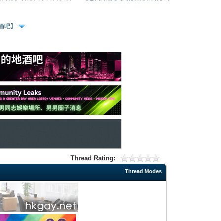
、酒吧】
Thread Rating:
Thread Modes