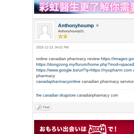
Anthonyhoump
AnthonyhoumpOL
2025-12-23, 04:01 PM
online canadian pharmacy review
https://images.g
https://dongzong.my/forum/home.php?mod=space
https://www.google.bs/url?q=https://nyupharm.com
pharmacy
canadapharmacyonline
canadian pharmacy service
the canadian drugstore
canadianpharmacy com
Find