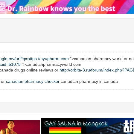
oogle.mv/url?q=https://nyupharm.com
">canadian pharmacy world or n
&uid=51075
">canadianpharmacyworld com
canada drugs online reviews or
http://orbita-3.ru/forum/index.php?PA
 or
canadian pharmacy checker
canadian pharmacy in canada