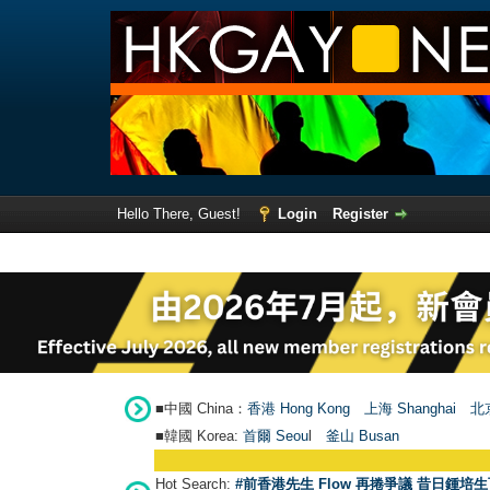
Hello There, Guest!
Login
Register
■中國 China：
香港 Hong Kong
上海 Shanghai
北京
■韓國 Korea:
首爾 Seou
l
釜山 Busan
Hot Search:
#前香港先生 Flow 再捲爭議 昔日鍾培生