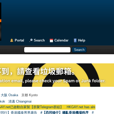
Portal
Search
Calendar
Help
大阪 Osaka
京都 Kyoto
kok
清邁 Chiangmai
已啟動自家製【群聚Telegram群組】 HKGAY.net has already opened a home-m
愛同行】香港國泰男男廣告
#【恐同矮仔】擾亂香港機場秩序
#