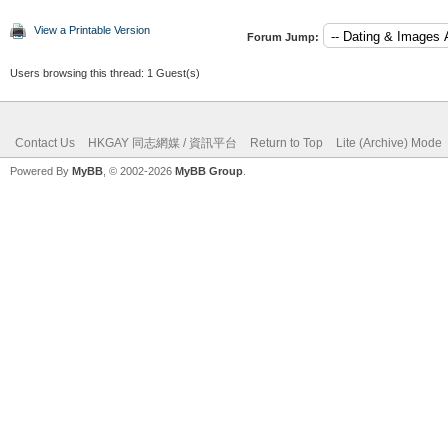
View a Printable Version
Forum Jump:
Users browsing this thread: 1 Guest(s)
Contact Us
HKGAY 同志網媒 / 資訊平台
Return to Top
Lite (Archive) Mode
Powered By
MyBB
, © 2002-2026
MyBB Group
.