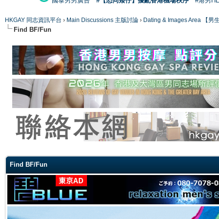
國泰男男廣告
#【恐同矮仔】擾亂香港機場秩序
#港男H
HKGAY 同志資訊平台
›
Main Discussions 主版討論
›
Dating & Images Ar
Find BF/Fun
ge
Find BF/Fun