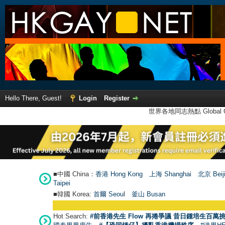
Hello There, Guest!
Login
Register
世界各地同志熱點 Global Ga
■中國 China：
香港 Hong Kong
上海 Shanghai
北京 Beij
Taipei
■韓國 Korea:
首爾 Seou
l
釜山 Busan
Hot Search:
#前香港先生 Flow 再捲爭議 昔日鍾培生百萬挑