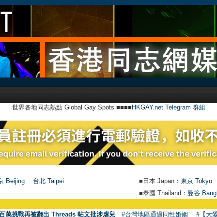
世界各地同志熱點 Global Gay Spots ■■■■
HKGAY.net Telegram 群組
 Beijing
台北 Taipei
■日本 Japan：
東京 Tokyo
■泰國 Thailand：
曼谷 Bang
百萬挑戰再被翻出 Threads 帖文批涉虐兒
#台灣地區通過同性婚姻
#【大