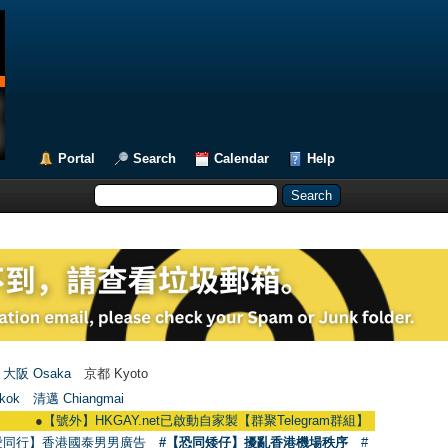
Portal
Search
Calendar
Help
大阪 Osaka
京都 Kyoto
kok
清邁 Chiangmai
●
【號外】HKGAY.net已啟動自家製【群聚Telegram群組】 HKGAY.net has already
愛同行】香港國泰男男廣告
#【恐同矮仔】擾亂香港機場秩序
#