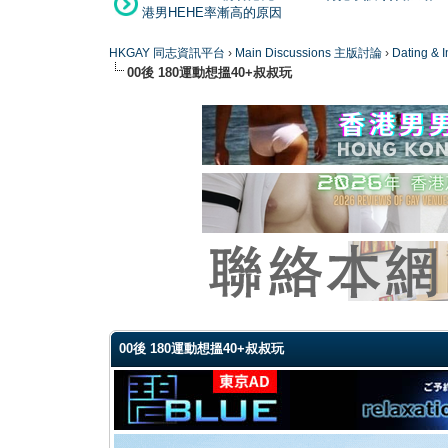
港男HEHE率漸高的原因
HKGAY 同志資訊平台
›
Main Discussions 主版討論
›
Dating
00後 180運動想搵40+叔叔玩
0 Vote(s) - 0 Average
1
2
3
4
5
00後 180運動想搵40+叔叔玩