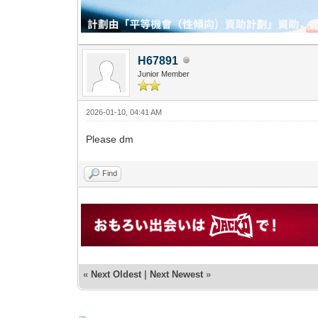
H67891
Junior Member
2026-01-10, 04:41 AM
Please dm
Find
«
Next Oldest
|
Next Newest
»