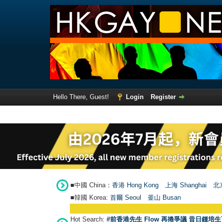
Hello There, Guest!
Login
Register
■中國 China：
香港 Hong Kong
上海 Shanghai
北京
■韓國 Korea:
首爾 Seou
l
釜山 Busan
Hot Search:
#前香港先生 Flow 再捲爭議 昔日鍾培生