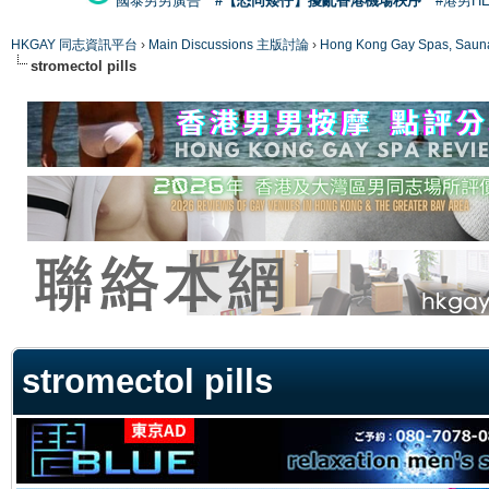
國泰男男廣告
#【恐同矮仔】擾亂香港機場秩序
#港男H
HKGAY 同志資訊平台
›
Main Discussions 主版討論
›
Hong Kong Gay Spas
stromectol pills
ge
stromectol pills