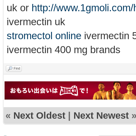
uk or
http://www.1gmoli.co
ivermectin uk
stromectol online
ivermectin
ivermectin 400 mg brands
Find
«
Next Oldest
|
Next Newest