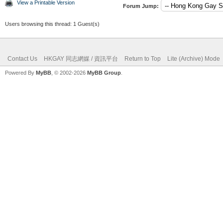
View a Printable Version
Forum Jump:
Users browsing this thread: 1 Guest(s)
Contact Us
HKGAY 同志網媒 / 資訊平台
Return to Top
Lite (Archive) Mode
Powered By
MyBB
, © 2002-2026
MyBB Group
.