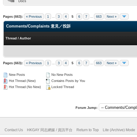
Docs
Pages (663):
« Previous
1
...
3
4
5
6
7
...
663
Next »
Comments/Complaints 意見／投訴
Thread
/
Author
Pages (663):
« Previous
1
...
3
4
5
6
7
...
663
Next »
New Posts
No New Posts
Hot Thread (New)
Contains Posts by You
Hot Thread (No New)
Locked Thread
Forum Jump:
Contact Us
HKGAY 同志網媒 / 資訊平台
Return to Top
Lite (Archive) Mode