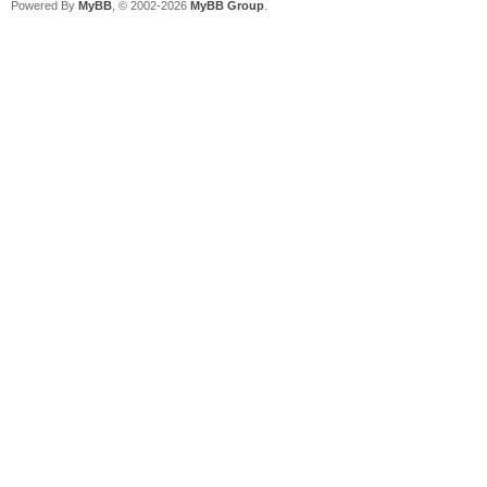
Powered By
MyBB
, © 2002-2026
MyBB Group
.