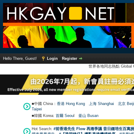
Hello There, Guest!
Login
Register
世界各地同志熱點 Global Ga
■中國 China：
香港 Hong Kong
上海 Shanghai
北京 Beij
Taipei
■韓國 Korea:
首爾 Seou
l
釜山 Busan
Hot Search:
#前香港先生 Flow 再捲爭議 昔日鍾培生百萬挑