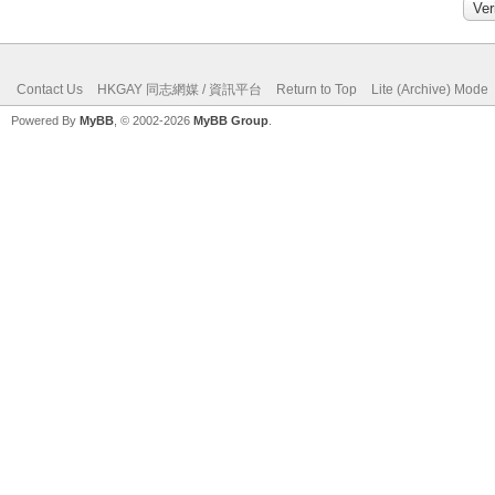
Contact Us
HKGAY 同志網媒 / 資訊平台
Return to Top
Lite (Archive) Mode
Powered By
MyBB
, © 2002-2026
MyBB Group
.