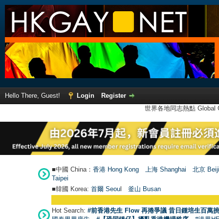
Hello There, Guest!
Login
Register
世界各地同志熱點 Global Ga
■中國 China：
香港 Hong Kong
上海 Shanghai
北京 Beij
Taipei
■韓國 Korea:
首爾 Seou
l
釜山 Busan
Hot Search:
#前香港先生 Flow 再捲爭議 昔日鍾培生百萬挑