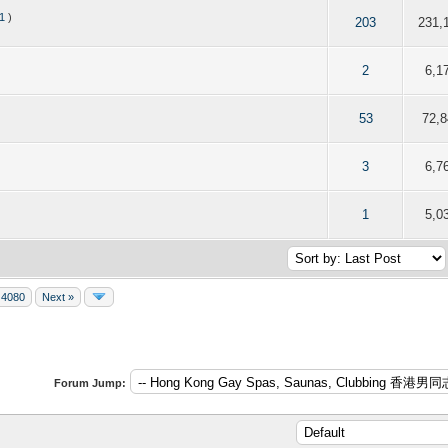
1
)
f 5 in Average
2
3
4
5
203
231,
f 5 in Average
2
3
4
5
2
6,1
f 5 in Average
2
3
4
5
53
72,8
f 5 in Average
2
3
4
5
3
6,7
f 5 in Average
2
3
4
5
1
5,0
4080
Next »
Forum Jump: