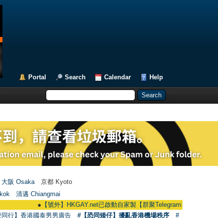
Portal
Search
Calendar
Help
大阪 Osaka
京都 Kyoto
kok
清邁 Chiangmai
●
【號外】HKGAY.net已啟動自家製【群聚Telegram群組】 HKGAY.net has a
愛同行】香港國泰男男廣告
#【恐同矮仔】擾亂香港機場秩序
#