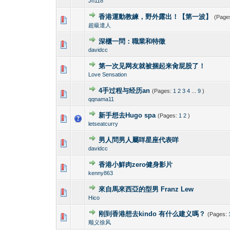
Jn118
香港運動教練，野外露出！【第一波】
(Page
0 Vote(s) - 0 out o
1
超級達人
深櫃一問：職業和特徵
0 Vote(s) - 0 out o
1
davidcc
第一次见网友就被捆起来肏屁股了！
0 Vote(s) - 0 out o
1
Love Sensation
4手过程与经历an
(Pages:
1
2
3
4
...
9
)
0 Vote(s) - 0 out o
1
qqnama11
新手想去Hugo spa
(Pages:
1
2
)
0 Vote(s) - 0 out o
1
letseatcurry
男人問男人屬咩星座代表咩
0 Vote(s) - 0 out o
1
davidcc
香港小鮮肉zero健身影片
0 Vote(s) - 0 out o
1
kenny863
來自馬來西亞的型男 Franz Lew
0 Vote(s) - 0 out o
1
Hico
刚到香港想去kindo 有什么建义嗎？
(Pages:
0 Vote(s) - 0 out o
1
顺义徐风