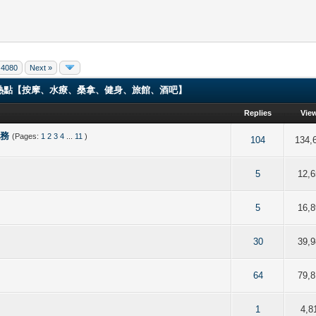
4080
Next »
ng 香港男同志熱點【按摩、水療、桑拿、健身、旅館、酒吧】
Replies
Vie
服務
(Pages:
1
2
3
4
...
11
)
f 5 in Average
2
3
4
5
104
134,
f 5 in Average
2
3
4
5
5
12,6
f 5 in Average
2
3
4
5
5
16,8
f 5 in Average
2
3
4
5
30
39,9
f 5 in Average
2
3
4
5
64
79,8
f 5 in Average
2
3
4
5
1
4,8