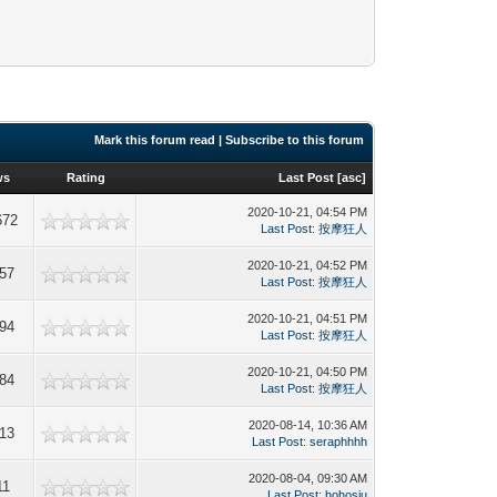
Mark this forum read
|
Subscribe to this forum
ws
Rating
Last Post
[
asc
]
2020-10-21, 04:54 PM
672
Last Post
:
按摩狂人
2020-10-21, 04:52 PM
57
Last Post
:
按摩狂人
2020-10-21, 04:51 PM
94
Last Post
:
按摩狂人
2020-10-21, 04:50 PM
84
Last Post
:
按摩狂人
2020-08-14, 10:36 AM
13
Last Post
:
seraphhhh
2020-08-04, 09:30 AM
11
Last Post
:
hohosiu