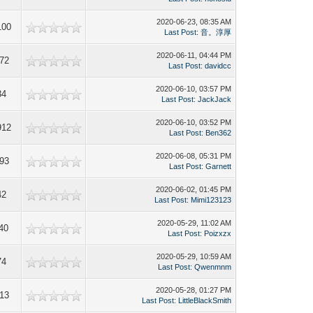
2020-06-23, 08:35 AM
100
Last Post
:
音。淳厚
2020-06-11, 04:44 PM
72
Last Post
:
davidcc
2020-06-10, 03:57 PM
34
Last Post
:
JackJack
2020-06-10, 03:52 PM
912
Last Post
:
Ben362
2020-06-08, 05:31 PM
93
Last Post
:
Garnett
2020-06-02, 01:45 PM
42
Last Post
:
Mimi123123
2020-05-29, 11:02 AM
40
Last Post
:
Poizxzx
2020-05-29, 10:59 AM
74
Last Post
:
Qwenmnm
2020-05-28, 01:27 PM
13
Last Post
:
LittleBlackSmith