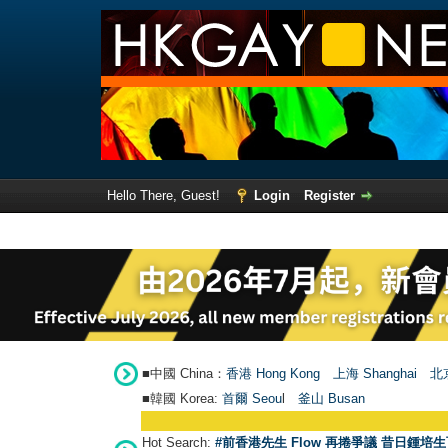
Hello There, Guest!
Login
Register
■中國 China：
香港 Hong Kong
上海 Shanghai
北京
■韓國 Korea:
首爾 Seou
l
釜山 Busan
Hot Search:
#前香港先生 Flow 再捲爭議 昔日鍾培生