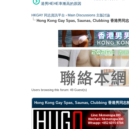
港男HEHE率漸高的原因
HKGAY 同志資訊平台
›
Main Discussions 主版討論
Hong Kong Gay Spas, Saunas, Clubbi
Users browsing this forum: 49 Guest(s)
Hong Kong Gay Spas, Saunas, Clubbing