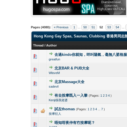
Pages (4080):
« Previous
1
...
50
51
52
53
54
...
Hong Kong Gay Spas, Saunas, Clubbi
Thread
/
Author
去過kindo你就知，咩叫陽氣，毫無八婆格
0 Vote(s) - 0 out o
1
greatfun
北京BAR & PUB大全
0 Vote(s) - 0 out o
1
WloveM
北京Massage大全
0 Vote(s) - 0 out o
1
sadevil
有去按摩既入一入黎
(Pages:
1
2
3
4
)
0 Vote(s) - 0 out o
1
Kenji係我老婆
試左thomas
(Pages:
1
2
3
4
...
7
)
0 Vote(s) - 0 out o
1
按摩狂人
唔知咁夜仲有冇按摩呢？
0 Vote(s) - 0 out o
1