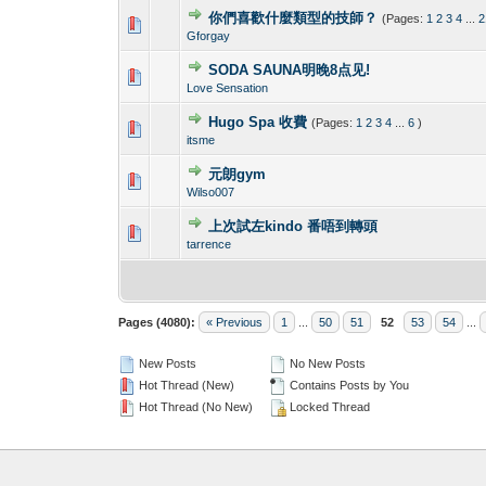
你們喜歡什麼類型的技師？
(Pages:
1
2
3
4
...
2
0 Vote(s) - 0 out o
1
Gforgay
SODA SAUNA明晚8点见!
0 Vote(s) - 0 out o
1
Love Sensation
Hugo Spa 收費
(Pages:
1
2
3
4
...
6
)
0 Vote(s) - 0 out o
1
itsme
元朗gym
0 Vote(s) - 0 out o
1
Wilso007
上次試左kindo 番唔到轉頭
0 Vote(s) - 0 out o
1
tarrence
Pages (4080):
« Previous
1
...
50
51
52
53
54
...
New Posts
No New Posts
Hot Thread (New)
Contains Posts by You
Hot Thread (No New)
Locked Thread