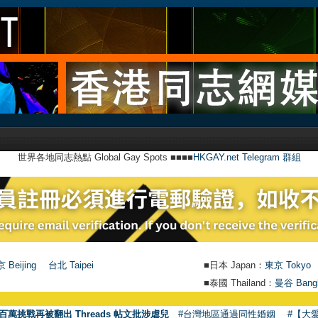
世界各地同志熱點 Global Gay Spots ■■■■
HKGAY.net Telegram 群組
 Beijing
台北 Taipei
■日本 Japan：
東京 Tokyo
■泰國 Thailand：
曼谷 Bang
百萬挑戰再被翻出 Threads 帖文批涉虐兒
#台灣地區通過同性婚姻
#【大