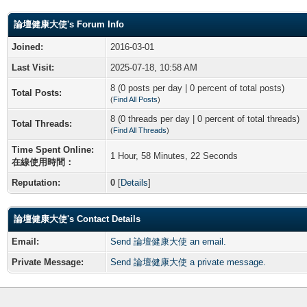
論壇健康大使's Forum Info
Joined:
2016-03-01
Last Visit:
2025-07-18, 10:58 AM
8 (0 posts per day | 0 percent of total posts)
Total Posts:
(
Find All Posts
)
8 (0 threads per day | 0 percent of total threads)
Total Threads:
(
Find All Threads
)
Time Spent Online:
1 Hour, 58 Minutes, 22 Seconds
在線使用時間：
Reputation:
0
[
Details
]
論壇健康大使's Contact Details
Email:
Send 論壇健康大使 an email.
Private Message:
Send 論壇健康大使 a private message.