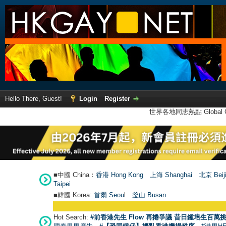
Hello There, Guest!
Login
Register
世界各地同志熱點 Global Ga
■中國 China：
香港 Hong Kong
上海 Shanghai
北京 Beij
Taipei
■韓國 Korea:
首爾 Seou
l
釜山 Busan
Hot Search:
#前香港先生 Flow 再捲爭議 昔日鍾培生百萬挑