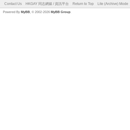
Contact Us
HKGAY 同志網媒 / 資訊平台
Return to Top
Lite (Archive) Mode
Powered By
MyBB
, © 2002-2026
MyBB Group
.