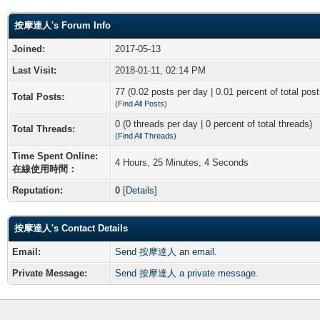
按摩達人's Forum Info
Joined:
2017-05-13
Last Visit:
2018-01-11, 02:14 PM
77 (0.02 posts per day | 0.01 percent of total post
Total Posts:
(
Find All Posts
)
0 (0 threads per day | 0 percent of total threads)
Total Threads:
(
Find All Threads
)
Time Spent Online:
4 Hours, 25 Minutes, 4 Seconds
在線使用時間：
Reputation:
0
[
Details
]
按摩達人's Contact Details
Email:
Send 按摩達人 an email.
Private Message:
Send 按摩達人 a private message.