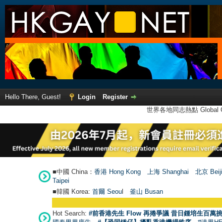
Hello There, Guest!
Login
Register
世界各地同志熱點 Global Ga
■中國 China：
香港 Hong Kong
上海 Shanghai
北京 Beij
Taipei
■韓國 Korea:
首爾 Seou
l
釜山 Busan
Hot Search:
#前香港先生 Flow 再捲爭議 昔日鍾培生百萬挑