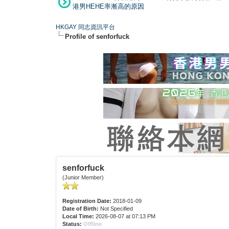
港男HEHE率漸高的原因
HKGAY 同志資訊平台
Profile of senforfuck
senforfuck
(Junior Member)
Registration Date:
2018-01-09
Date of Birth:
Not Specified
Local Time:
2026-08-07 at 07:13 PM
Status:
Offline