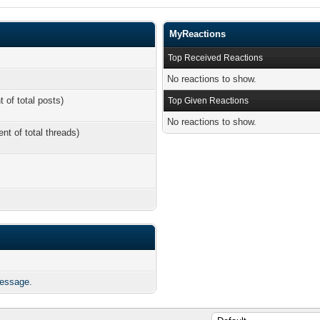
MyReactions
Top Received Reactions
No reactions to show.
t of total posts)
Top Given Reactions
No reactions to show.
ent of total threads)
message.