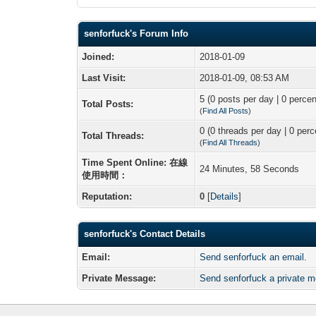
senforfuck's Forum Info
Joined:
2018-01-09
Last Visit:
2018-01-09, 08:53 AM
5 (0 posts per day | 0 percen
Total Posts:
(
Find All Posts
)
0 (0 threads per day | 0 perc
Total Threads:
(
Find All Threads
)
Time Spent Online: 在線
24 Minutes, 58 Seconds
使用時間：
Reputation:
0
[
Details
]
senforfuck's Contact Details
Email:
Send senforfuck an email.
Private Message:
Send senforfuck a private 