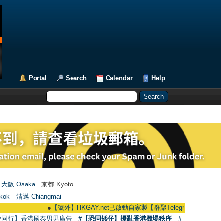
Portal
Search
Calendar
Help
大阪 Osaka
京都 Kyoto
kok
清邁 Chiangmai
●
【號外】HKGAY.net已啟動自家製【群聚Telegram群組】 HKGAY.net has
愛同行】香港國泰男男廣告
#【恐同矮仔】擾亂香港機場秩序
#