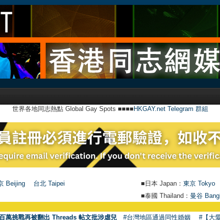
世界各地同志熱點 Global Gay Spots ■■■■
HKGAY.net Telegram 群組
 Beijing
台北 Taipei
■日本 Japan：
東京 Tokyo
■泰國 Thailand：
曼谷 Bang
百萬挑戰再被翻出 Threads 帖文批涉虐兒
#台灣地區通過同性婚姻
#【大