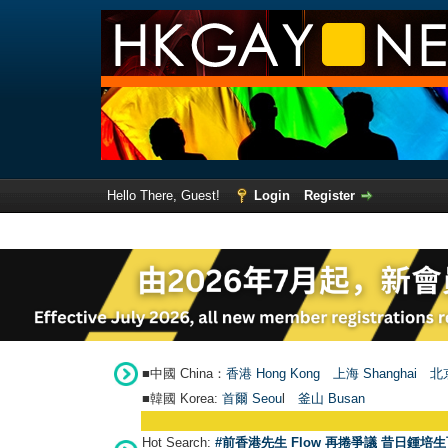
Hello There, Guest!
Login
Register
■中國 China：
香港 Hong Kong
上海 Shanghai
北京
■韓國 Korea:
首爾 Seou
l
釜山 Busan
Hot Search:
#前香港先生 Flow 再捲爭議 昔日鍾培生