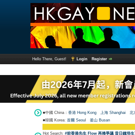
Hello There, Guest!
Login
Register
■中國 China：
香港 Hong Kong
上海 Shanghai
北京
■韓國 Korea:
首爾 Seou
l
釜山 Busan
Hot Search:
#前香港先生 Flow 再捲爭議 昔日鍾培生