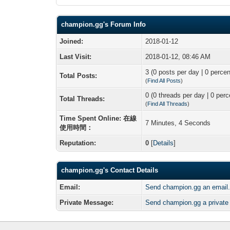
champion.gg's Forum Info
Joined:
2018-01-12
Last Visit:
2018-01-12, 08:46 AM
3 (0 posts per day | 0 percen
Total Posts:
(
Find All Posts
)
0 (0 threads per day | 0 perc
Total Threads:
(
Find All Threads
)
Time Spent Online: 在線
7 Minutes, 4 Seconds
使用時間：
Reputation:
0
[
Details
]
champion.gg's Contact Details
Email:
Send champion.gg an email
Private Message:
Send champion.gg a privat