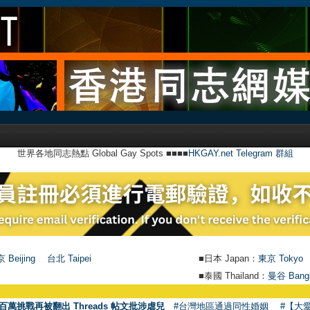
世界各地同志熱點 Global Gay Spots ■■■■
HKGAY.net Telegram 群組
 Beijing
台北 Taipei
■日本 Japan：
東京 Tokyo
■泰國 Thailand：
曼谷 Bang
百萬挑戰再被翻出 Threads 帖文批涉虐兒
#台灣地區通過同性婚姻
#【大