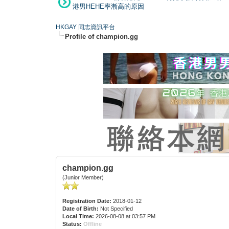
港男HEHE率漸高的原因
HKGAY 同志資訊平台
Profile of champion.gg
champion.gg
(Junior Member)
Registration Date:
2018-01-12
Date of Birth:
Not Specified
Local Time:
2026-08-08 at 03:57 PM
Status:
Offline