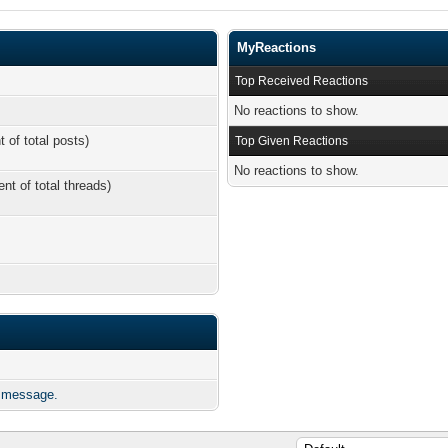
MyReactions
Top Received Reactions
No reactions to show.
t of total posts)
Top Given Reactions
No reactions to show.
ent of total threads)
.
e message.