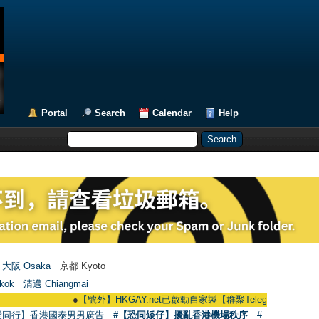
Portal
Search
Calendar
Help
大阪 Osaka
京都 Kyoto
kok
清邁 Chiangmai
●
【號外】HKGAY.net已啟動自家製【群聚Telegram群組】 HKGAY.net ha
愛同行】香港國泰男男廣告
#【恐同矮仔】擾亂香港機場秩序
#