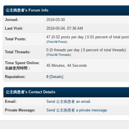
公主病患者's Forum Info
Joined:
2018-03-30
Last Visit:
2018-05-04, 07:36 AM
47 (0.02 posts per day | 0.01 percent of total post
Total Posts:
(
Find All Posts
)
0 (0 threads per day | 0 percent of total threads)
Total Threads:
(
Find All Threads
)
Time Spent Online:
45 Minutes, 44 Seconds
在線使用時間：
Reputation:
0
[
Details
]
公主病患者's Contact Details
Email:
Send 公主病患者 an email.
Private Message:
Send 公主病患者 a private message.