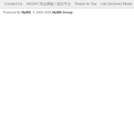
Contact Us
HKGAY 同志網媒 / 資訊平台
Return to Top
Lite (Archive) Mode
Powered By
MyBB
, © 2002-2026
MyBB Group
.