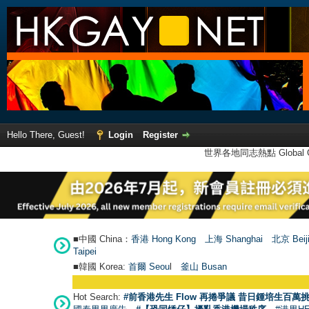
Hello There, Guest!
Login
Register
世界各地同志熱點 Global Ga
■中國 China：
香港 Hong Kong
上海 Shanghai
北京 Beij
Taipei
■韓國 Korea:
首爾 Seou
l
釜山 Busan
Hot Search:
#前香港先生 Flow 再捲爭議 昔日鍾培生百萬挑