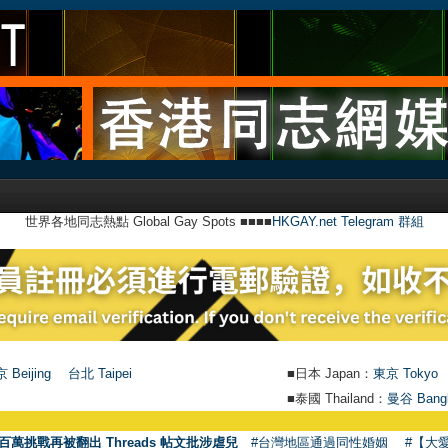
世界各地同志熱點 Global Gay Spots ■■■■
HKGAY.net Telegram 群組
 Beijing
台北 Taipei
■日本 Japan：
東京 Tokyo
■泰國 Thailand：
曼谷 Bang
百萬挑戰再被翻出 Threads 帖文批涉虐兒
#台灣地區通過同性婚姻
#【大