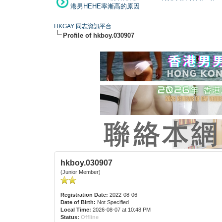
港男HEHE率漸高的原因
HKGAY 同志資訊平台
Profile of hkboy.030907
hkboy.030907
(Junior Member)
Registration Date:
2022-08-06
Date of Birth:
Not Specified
Local Time:
2026-08-07 at 10:48 PM
Status:
Offline