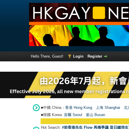
Hello There, Guest!
Login
Register
■中國 China：
香港 Hong Kong
上海 Shanghai
北京
■韓國 Korea:
首爾 Seou
l
釜山 Busan
Hot Search:
#前香港先生 Flow 再捲爭議 昔日鍾培生