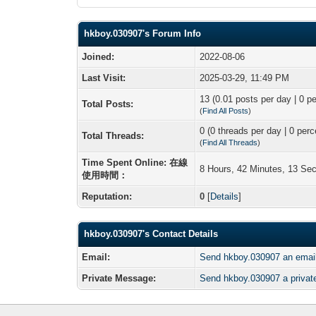
hkboy.030907's Forum Info
Joined:
2022-08-06
Last Visit:
2025-03-29, 11:49 PM
13 (0.01 posts per day | 0 pe
Total Posts:
(
Find All Posts
)
0 (0 threads per day | 0 perc
Total Threads:
(
Find All Threads
)
Time Spent Online: 在線
8 Hours, 42 Minutes, 13 Se
使用時間：
Reputation:
0
[
Details
]
hkboy.030907's Contact Details
Email:
Send hkboy.030907 an emai
Private Message:
Send hkboy.030907 a priva