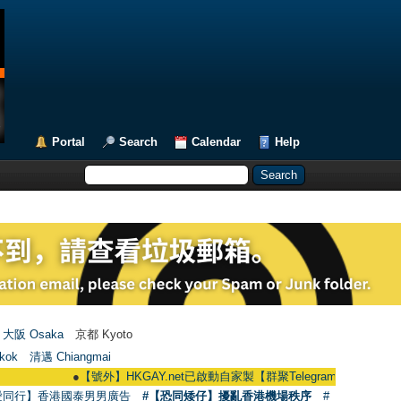
Portal
Search
Calendar
Help
大阪 Osaka
京都 Kyoto
kok
清邁 Chiangmai
●
【號外】HKGAY.net已啟動自家製【群聚Telegram群組】 HKGAY.net has a
愛同行】香港國泰男男廣告
#【恐同矮仔】擾亂香港機場秩序
#