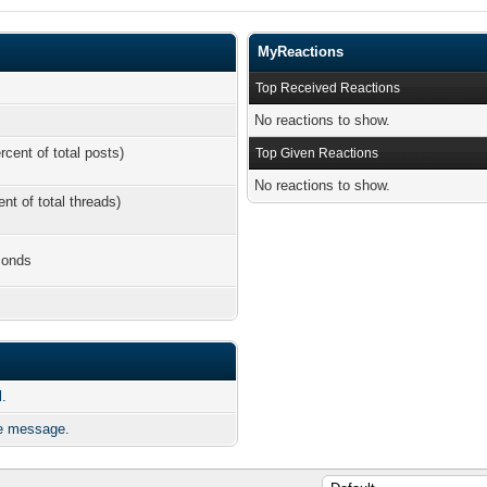
MyReactions
Top Received Reactions
No reactions to show.
rcent of total posts)
Top Given Reactions
No reactions to show.
ent of total threads)
conds
l.
te message.