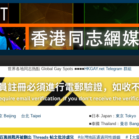
世界各地同志熱點 Global Gay Spots ■■■■
HKGAY.net Telegram 群組
 Beijing
台北 Taipei
■日本 Japan：
東京 Tokyo
■泰國 Thailand：
曼谷 Bang
百萬挑戰再被翻出 Threads 帖文批涉虐兒
#台灣地區通過同性婚姻
#【大