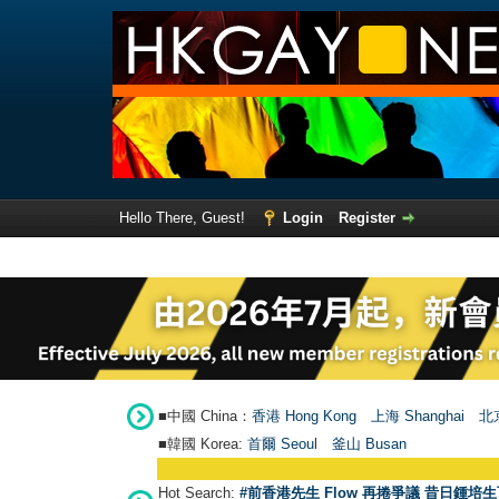
Hello There, Guest!
Login
Register
■中國 China：
香港 Hong Kong
上海 Shanghai
北京
■韓國 Korea:
首爾 Seou
l
釜山 Busan
Hot Search:
#前香港先生 Flow 再捲爭議 昔日鍾培生