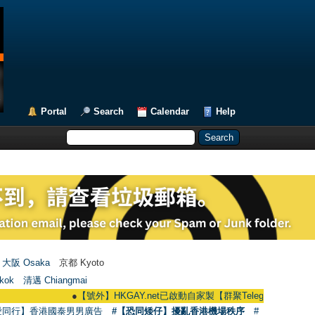
Portal
Search
Calendar
Help
大阪 Osaka
京都 Kyoto
kok
清邁 Chiangmai
●
【號外】HKGAY.net已啟動自家製【群聚Telegram群組】 HKGAY.net ha
愛同行】香港國泰男男廣告
#【恐同矮仔】擾亂香港機場秩序
#