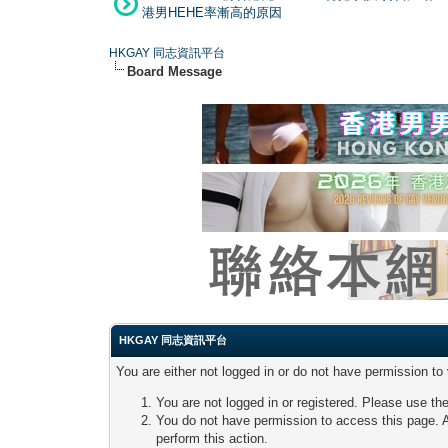
港男HEHE率漸高的原因
HKGAY 同志資訊平台
Board Message
HKGAY 同志資訊平台
You are either not logged in or do not have permission to
You are not logged in or registered. Please use the
You do not have permission to access this page. A
perform this action.