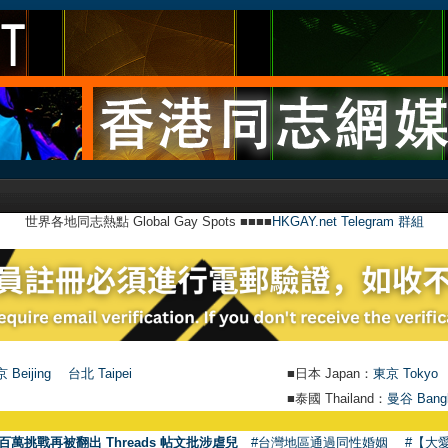
世界各地同志熱點 Global Gay Spots ■■■■
HKGAY.net Telegram 群組
 Beijing
台北 Taipei
■日本 Japan：
東京 Tokyo
■泰國 Thailand：
曼谷 Bang
百萬挑戰再被翻出 Threads 帖文批涉虐兒
#台灣地區通過同性婚姻
#【大