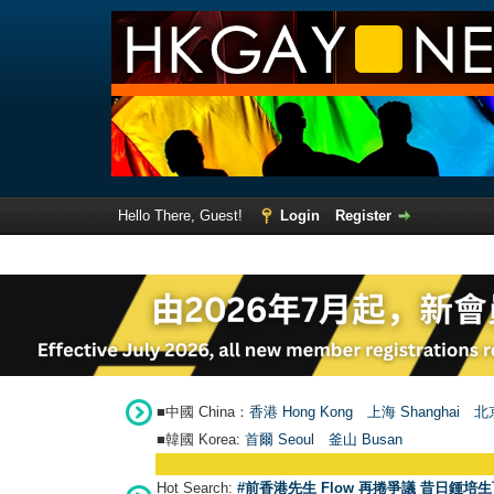
Hello There, Guest!
Login
Register
■中國 China：
香港 Hong Kong
上海 Shanghai
北京
■韓國 Korea:
首爾 Seou
l
釜山 Busan
Hot Search:
#前香港先生 Flow 再捲爭議 昔日鍾培生