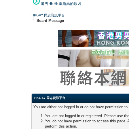
港男HEHE率漸高的原因
HKGAY 同志資訊平台
Board Message
HKGAY 同志資訊平台
You are either not logged in or do not have permission to
You are not logged in or registered. Please use the
You do not have permission to access this page. A
perform this action.