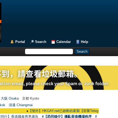
Portal
Search
Calendar
Help
大阪 Osaka
京都 Kyoto
kok
清邁 Chiangmai
●
【號外】HKGAY.net已啟動自家製【群聚Telegram群組】 HKGAY.net ha
愛同行】香港國泰男男廣告
#【恐同矮仔】擾亂香港機場秩序
#