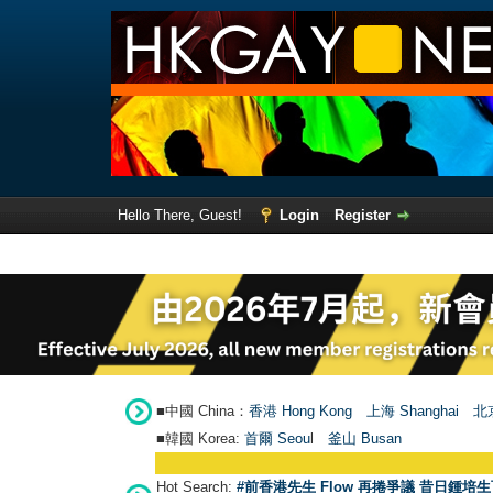
Hello There, Guest!
Login
Register
■中國 China：
香港 Hong Kong
上海 Shanghai
北京
■韓國 Korea:
首爾 Seou
l
釜山 Busan
Hot Search:
#前香港先生 Flow 再捲爭議 昔日鍾培生