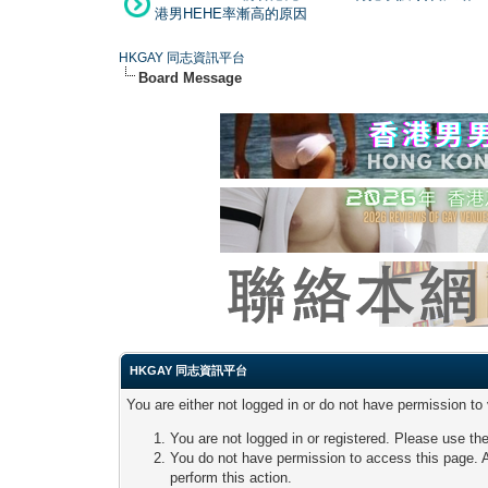
港男HEHE率漸高的原因
HKGAY 同志資訊平台
Board Message
HKGAY 同志資訊平台
You are either not logged in or do not have permission to
You are not logged in or registered. Please use the
You do not have permission to access this page. A
perform this action.