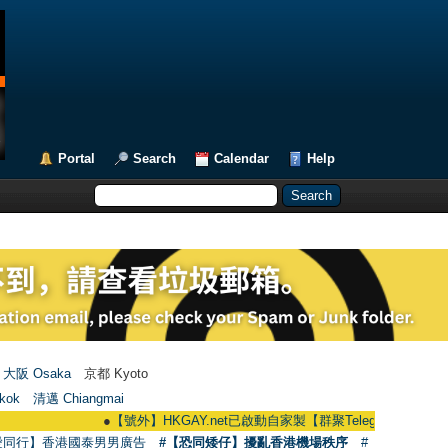
Portal
Search
Calendar
Help
大阪 Osaka
京都 Kyoto
kok
清邁 Chiangmai
●
【號外】HKGAY.net已啟動自家製【群聚Telegram群組】 HKGAY.net h
愛同行】香港國泰男男廣告
#【恐同矮仔】擾亂香港機場秩序
#