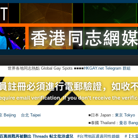
世界各地同志熱點 Global Gay Spots ■■■■
HKGAY.net Telegram 群組
 Beijing
台北 Taipei
■日本 Japan：
東京 Tokyo
■泰國 Thailand：
曼谷 Bang
百萬挑戰再被翻出 Threads 帖文批涉虐兒
#台灣地區通過同性婚姻
#【大