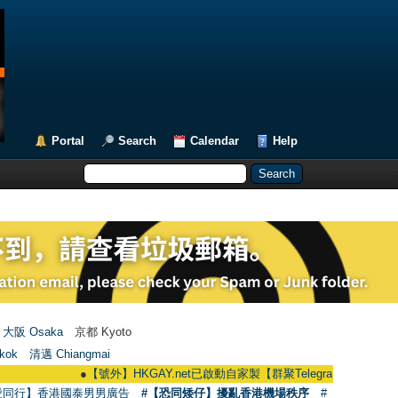
Portal
Search
Calendar
Help
大阪 Osaka
京都 Kyoto
kok
清邁 Chiangmai
●
【號外】HKGAY.net已啟動自家製【群聚Telegram群組】 HKGAY.net ha
愛同行】香港國泰男男廣告
#【恐同矮仔】擾亂香港機場秩序
#