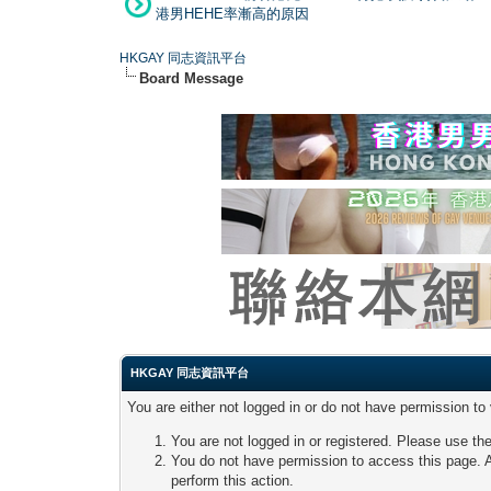
港男HEHE率漸高的原因
HKGAY 同志資訊平台
Board Message
HKGAY 同志資訊平台
You are either not logged in or do not have permission to
You are not logged in or registered. Please use the
You do not have permission to access this page. A
perform this action.