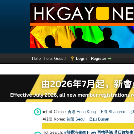
Hello There, Guest!
Login
Register
■中國 China：
香港 Hong Kong
上海 Shanghai
北京
■韓國 Korea:
首爾 Seou
l
釜山 Busan
Hot Search:
#前香港先生 Flow 再捲爭議 昔日鍾培生