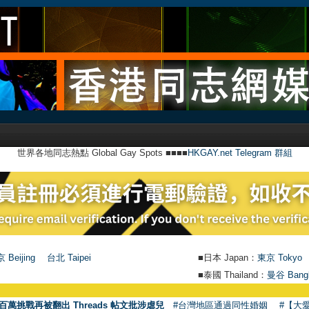
世界各地同志熱點 Global Gay Spots ■■■■
HKGAY.net Telegram 群組
 Beijing
台北 Taipei
■日本 Japan：
東京 Tokyo
■泰國 Thailand：
曼谷 Bang
百萬挑戰再被翻出 Threads 帖文批涉虐兒
#台灣地區通過同性婚姻
#【大