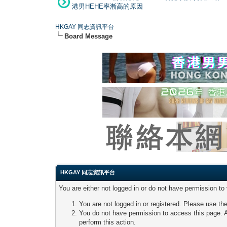
港男HEHE率漸高的原因
HKGAY 同志資訊平台
Board Message
HKGAY 同志資訊平台
You are either not logged in or do not have permission to
You are not logged in or registered. Please use the
You do not have permission to access this page. A
perform this action.