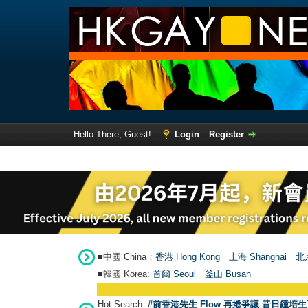
Hello There, Guest!
Login
Register
■中國 China：
香港 Hong Kong
上海 Shanghai
北京
■韓國 Korea:
首爾 Seou
l
釜山 Busan
Hot Search:
#前香港先生 Flow 再捲爭議 昔日鍾培生