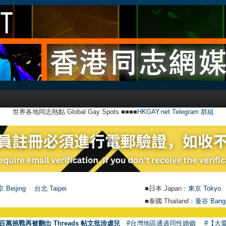
世界各地同志熱點 Global Gay Spots ■■■■
HKGAY.net Telegram 群組
 Beijing
台北 Taipei
■日本 Japan：
東京 Tokyo
■泰國 Thailand：
曼谷 Bang
百萬挑戰再被翻出 Threads 帖文批涉虐兒
#台灣地區通過同性婚姻
#【大