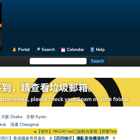
Portal
Search
Calendar
Help
大阪 Osaka
京都 Kyoto
kok
清邁 Chiangmai
●
【號外】HKGAY.net已啟動自家製【群聚Telegram群組】 HKGAY.net h
愛同行】香港國泰男男廣告
#【恐同矮仔】擾亂香港機場秩序
#