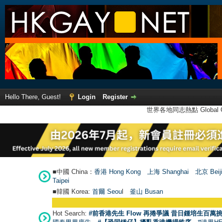
Hello There, Guest!
Login
Register
世界各地同志熱點 Global Ga
■中國 China：
香港 Hong Kong
上海 Shanghai
北京 Beij
Taipei
■韓國 Korea:
首爾 Seou
l
釜山 Busan
Hot Search:
#前香港先生 Flow 再捲爭議 昔日鍾培生百萬挑