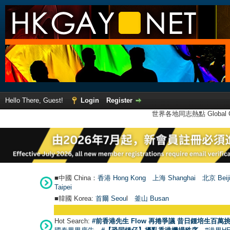
Hello There, Guest!
Login
Register
世界各地同志熱點 Global Ga
■中國 China：
香港 Hong Kong
上海 Shanghai
北京 Beij
Taipei
■韓國 Korea:
首爾 Seou
l
釜山 Busan
Hot Search:
#前香港先生 Flow 再捲爭議 昔日鍾培生百萬挑