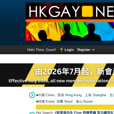
Hello There, Guest!
Login
Register
■中國 China：
香港 Hong Kong
上海 Shanghai
北京
■韓國 Korea:
首爾 Seou
l
釜山 Busan
Hot Search:
#前香港先生 Flow 再捲爭議 昔日鍾培生