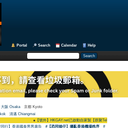
Portal
Search
Calendar
Help
大阪 Osaka
京都 Kyoto
kok
清邁 Chiangmai
●
【號外】HKGAY.net已啟動自家製【群聚Telegram群組】 HKGAY.net 
愛同行】香港國泰男男廣告
#【恐同矮仔】擾亂香港機場秩序
#