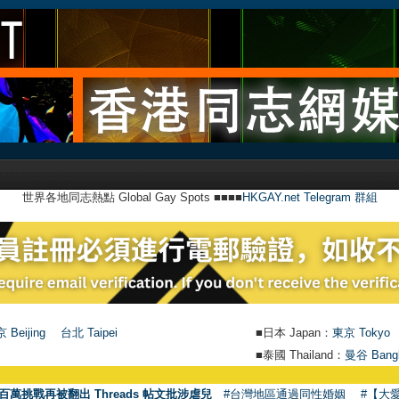
世界各地同志熱點 Global Gay Spots ■■■■
HKGAY.net Telegram 群組
 Beijing
台北 Taipei
■日本 Japan：
東京 Tokyo
■泰國 Thailand：
曼谷 Bang
百萬挑戰再被翻出 Threads 帖文批涉虐兒
#台灣地區通過同性婚姻
#【大