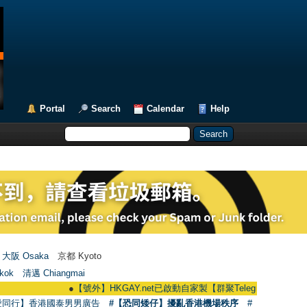
Portal
Search
Calendar
Help
大阪 Osaka
京都 Kyoto
kok
清邁 Chiangmai
●
【號外】HKGAY.net已啟動自家製【群聚Telegram群組】 HKGAY.net ha
愛同行】香港國泰男男廣告
#【恐同矮仔】擾亂香港機場秩序
#