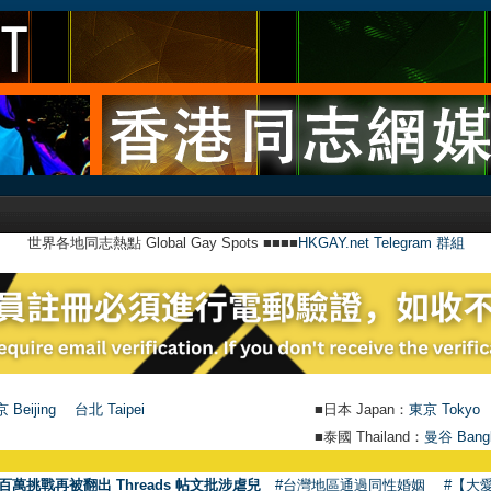
世界各地同志熱點 Global Gay Spots ■■■■
HKGAY.net Telegram 群組
 Beijing
台北 Taipei
■日本 Japan：
東京 Tokyo
■泰國 Thailand：
曼谷 Bang
百萬挑戰再被翻出 Threads 帖文批涉虐兒
#台灣地區通過同性婚姻
#【大