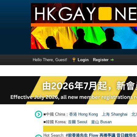
Hello There, Guest!
Login
Register
■中國 China：
香港 Hong Kong
上海 Shanghai
北京
■韓國 Korea:
首爾 Seou
l
釜山 Busan
Hot Search:
#前香港先生 Flow 再捲爭議 昔日鍾培生