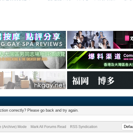
tion correctly? Please go back and try again.
te (Archive) Mode
Mark All Forums Read
RSS Syndication