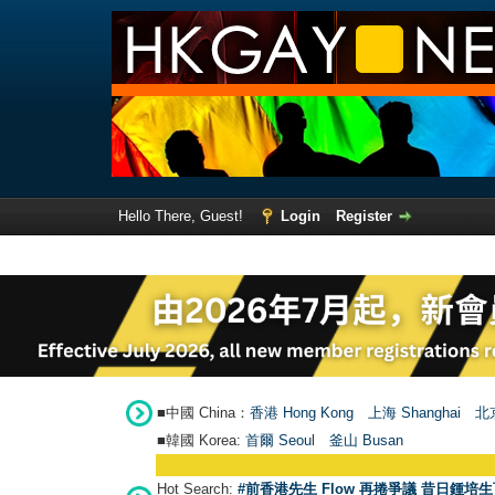
Hello There, Guest!
Login
Register
■中國 China：
香港 Hong Kong
上海 Shanghai
北京
■韓國 Korea:
首爾 Seou
l
釜山 Busan
Hot Search:
#前香港先生 Flow 再捲爭議 昔日鍾培生