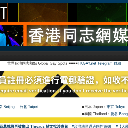
世界各地同志熱點 Global Gay Spots ■■■■
HKGAY.net Telegram 群組
 Beijing
台北 Taipei
■日本 Japan：
東京 Tokyo
■泰國 Thailand：
曼谷 Bang
百萬挑戰再被翻出 Threads 帖文批涉虐兒
#台灣地區通過同性婚姻
#【大