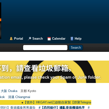
Portal
Search
Calendar
Help
大阪 Osaka
京都 Kyoto
kok
清邁 Chiangmai
●
【號外】HKGAY.net已啟動自家製【群聚Telegram群組】 HKGAY.net has
愛同行】香港國泰男男廣告
#【恐同矮仔】擾亂香港機場秩序
#