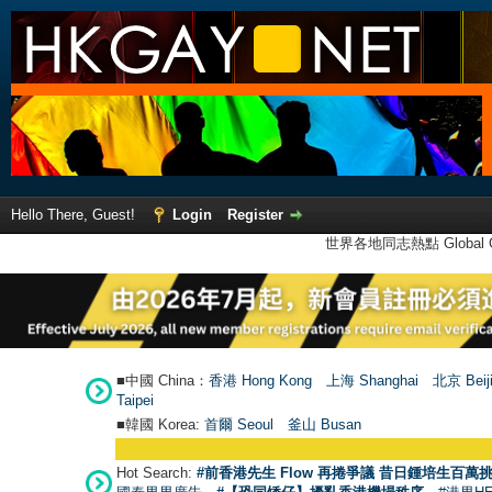
Hello There, Guest!
Login
Register
世界各地同志熱點 Global Ga
■中國 China：
香港 Hong Kong
上海 Shanghai
北京 Beij
Taipei
■韓國 Korea:
首爾 Seou
l
釜山 Busan
Hot Search:
#前香港先生 Flow 再捲爭議 昔日鍾培生百萬挑