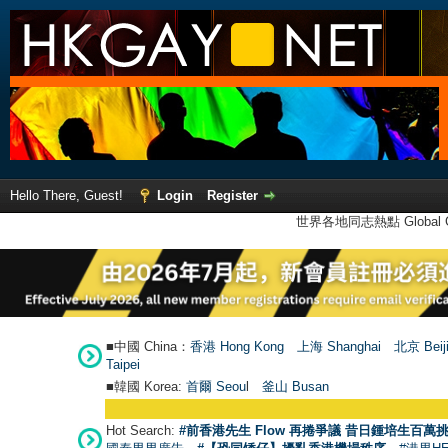
Hello There, Guest!
Login
Register
世界各地同志熱點 Global Ga
■中國 China：
香港 Hong Kong
上海 Shanghai
北京 Beij
Taipei
■韓國 Korea:
首爾 Seou
l
釜山 Busan
Hot Search:
#前香港先生 Flow 再捲爭議 昔日鍾培生百萬挑