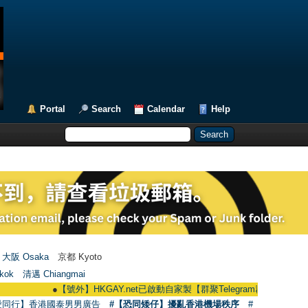
Portal
Search
Calendar
Help
大阪 Osaka
京都 Kyoto
kok
清邁 Chiangmai
●
【號外】HKGAY.net已啟動自家製【群聚Telegram群組】 HKGAY.net has a
愛同行】香港國泰男男廣告
#【恐同矮仔】擾亂香港機場秩序
#