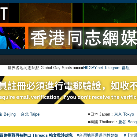
世界各地同志熱點 Global Gay Spots ■■■■
HKGAY.net Telegram 群組
 Beijing
台北 Taipei
■日本 Japan：
東京 Tokyo
■泰國 Thailand：
曼谷 Bang
百萬挑戰再被翻出 Threads 帖文批涉虐兒
#台灣地區通過同性婚姻
#【大