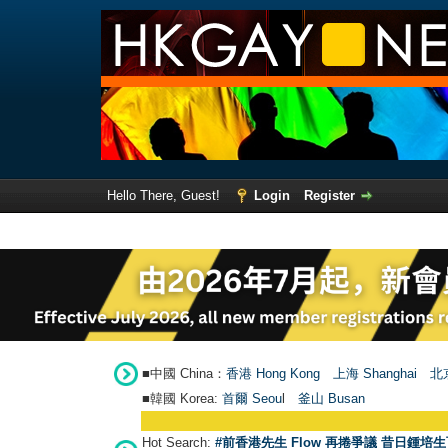
Hello There, Guest!
Login
Register
■中國 China：
香港 Hong Kong
上海 Shanghai
北京
■韓國 Korea:
首爾 Seou
l
釜山 Busan
Hot Search:
#前香港先生 Flow 再捲爭議 昔日鍾培生