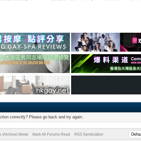
tion correctly? Please go back and try again.
te (Archive) Mode
Mark All Forums Read
RSS Syndication