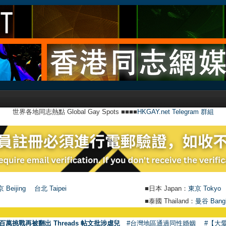
世界各地同志熱點 Global Gay Spots ■■■■
HKGAY.net Telegram 群組
 Beijing
台北 Taipei
■日本 Japan：
東京 Tokyo
■泰國 Thailand：
曼谷 Bang
百萬挑戰再被翻出 Threads 帖文批涉虐兒
#台灣地區通過同性婚姻
#【大