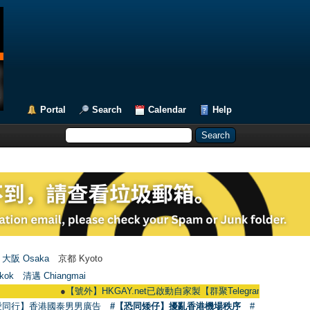
Portal
Search
Calendar
Help
大阪 Osaka
京都 Kyoto
kok
清邁 Chiangmai
●
【號外】HKGAY.net已啟動自家製【群聚Telegram群組】 HKGAY.net has
愛同行】香港國泰男男廣告
#【恐同矮仔】擾亂香港機場秩序
#