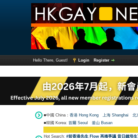
Hello There, Guest!
Login
Register
■中國 China：
香港 Hong Kong
上海 Shanghai
北京
■韓國 Korea:
首爾 Seou
l
釜山 Busan
Hot Search:
#前香港先生 Flow 再捲爭議 昔日鍾培生