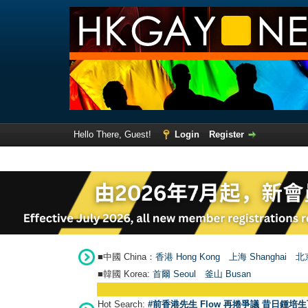
Hello There, Guest!
Login
Register
■中國 China：
香港 Hong Kong
上海 Shanghai
北京
■韓國 Korea:
首爾 Seou
l
釜山 Busan
Hot Search:
#前香港先生 Flow 再捲爭議 昔日鍾培生