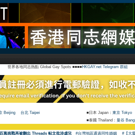
世界各地同志熱點 Global Gay Spots ■■■■
HKGAY.net Telegram 群組
 Beijing
台北 Taipei
■日本 Japan：
東京 Tokyo
■泰國 Thailand：
曼谷 Bang
百萬挑戰再被翻出 Threads 帖文批涉虐兒
#台灣地區通過同性婚姻
#【大