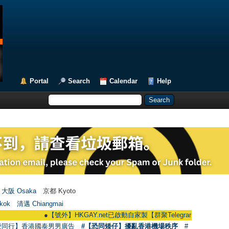
Portal
Search
Calendar
Help
大阪 Osaka
京都 Kyoto
kok
清邁 Chiangmai
●
【號外】HKGAY.net已啟動自家製【群聚Telegram群組】 HKGAY.net has
愛同行】香港國泰男男廣告
#【恐同矮仔】擾亂香港機場秩序
#