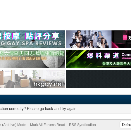
tion correctly? Please go back and try again.
te (Archive) Mode
Mark All Forums Read
RSS Syndication