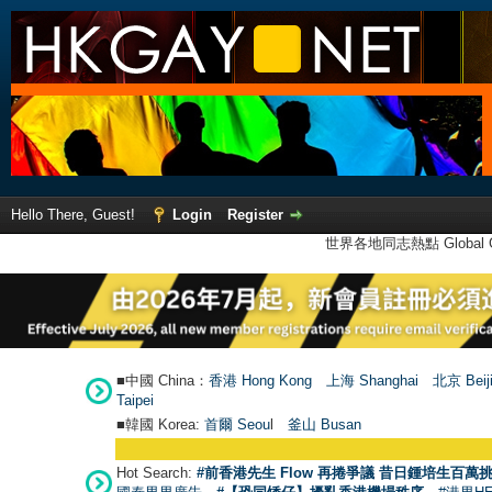
Hello There, Guest!
Login
Register
世界各地同志熱點 Global Ga
■中國 China：
香港 Hong Kong
上海 Shanghai
北京 Beij
Taipei
■韓國 Korea:
首爾 Seou
l
釜山 Busan
Hot Search:
#前香港先生 Flow 再捲爭議 昔日鍾培生百萬挑