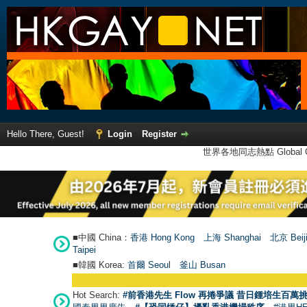
Hello There, Guest!
Login
Register
世界各地同志熱點 Global Ga
■中國 China：
香港 Hong Kong
上海 Shanghai
北京 Beij
Taipei
■韓國 Korea:
首爾 Seou
l
釜山 Busan
Hot Search:
#前香港先生 Flow 再捲爭議 昔日鍾培生百萬挑