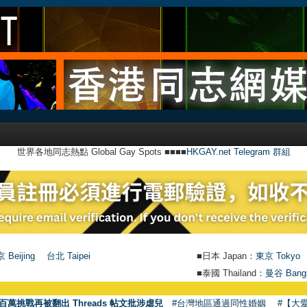
世界各地同志熱點 Global Gay Spots ■■■■
HKGAY.net Telegram 群組
 Beijing
台北 Taipei
■日本 Japan：
東京 Tokyo
■泰國 Thailand：
曼谷 Bang
百萬挑戰再被翻出 Threads 帖文批涉虐兒
#台灣地區通過同性婚姻
#【大