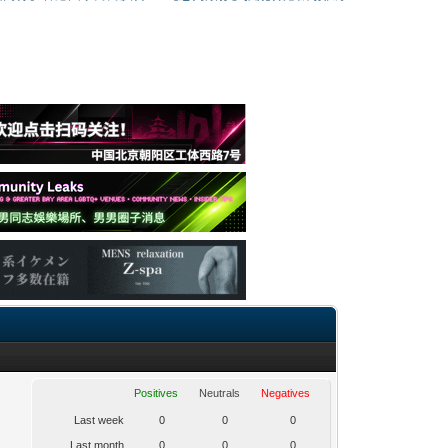
Positives
Neutrals
Negatives
Last week
0
0
0
Last month
0
0
0