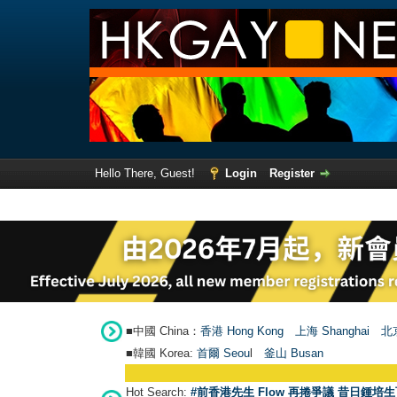
Hello There, Guest!
Login
Register
■中國 China：
香港 Hong Kong
上海 Shanghai
北京
■韓國 Korea:
首爾 Seou
l
釜山 Busan
Hot Search:
#前香港先生 Flow 再捲爭議 昔日鍾培生