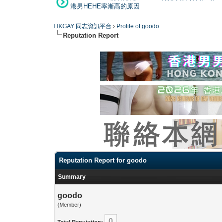
港男HEHE率漸高的原因
HKGAY 同志資訊平台
›
Profile of goodo
Reputation Report
Reputation Report for goodo
Summary
goodo
(Member)
0
Total Reputation: