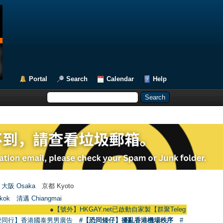
Portal
Search
Calendar
Help
大阪 Osaka
京都 Kyoto
kok
清邁 Chiangmai
●
【號外】HKGAY.net已啟動自家製【群聚Telegram群組】 HKGAY.net ha
愛同行】香港國泰男男廣告
#【恐同矮仔】擾亂香港機場秩序
#