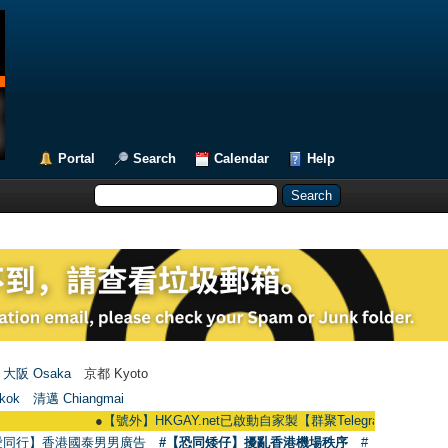
Portal
Search
Calendar
Help
大阪 Osaka
京都 Kyoto
kok
清邁 Chiangmai
●
【號外】HKGAY.net已啟動自家製【群聚Telegram群組】 HKGAY.net has
愛同行】香港國泰男男廣告
#【恐同矮仔】擾亂香港機場秩序
#