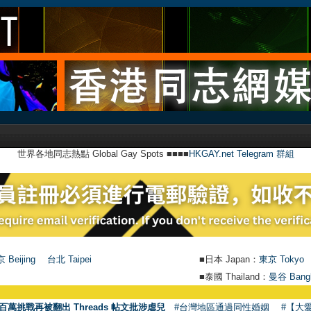
世界各地同志熱點 Global Gay Spots ■■■■
HKGAY.net Telegram 群組
 Beijing
台北 Taipei
■日本 Japan：
東京 Tokyo
■泰國 Thailand：
曼谷 Bang
百萬挑戰再被翻出 Threads 帖文批涉虐兒
#台灣地區通過同性婚姻
#【大