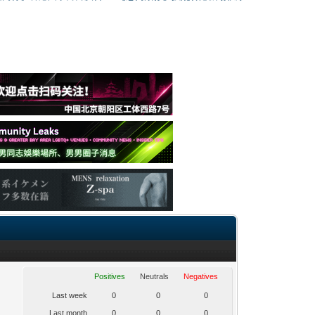
Positives
Neutrals
Negatives
Last week
0
0
0
Last month
0
0
0