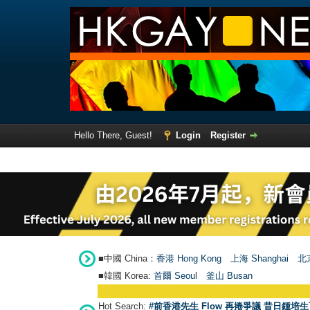
Hello There, Guest!
Login
Register
■中國 China：
香港 Hong Kong
上海 Shanghai
北京
■韓國 Korea:
首爾 Seou
l
釜山 Busan
Hot Search:
#前香港先生 Flow 再捲爭議 昔日鍾培生