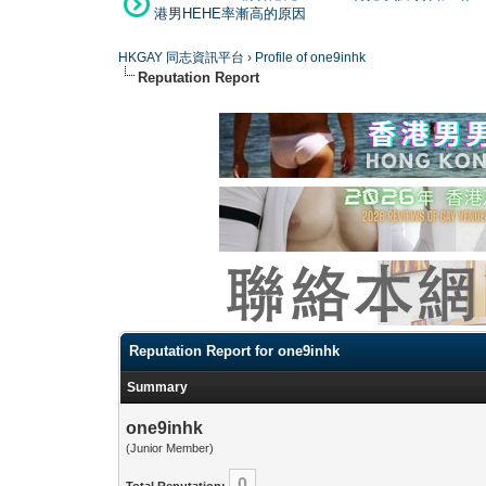
港男HEHE率漸高的原因
HKGAY 同志資訊平台
›
Profile of one9inhk
Reputation Report
Reputation Report for one9inhk
Summary
one9inhk
(Junior Member)
0
Total Reputation: