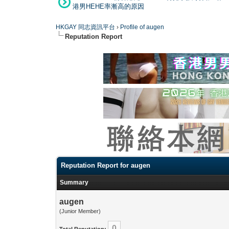
港男HEHE率漸高的原因
HKGAY 同志資訊平台
›
Profile of augen
Reputation Report
Reputation Report for augen
Summary
augen
(Junior Member)
0
Total Reputation: