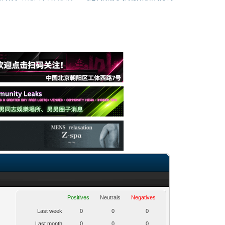
Positives
Neutrals
Negatives
Last week
0
0
0
Last month
0
0
0