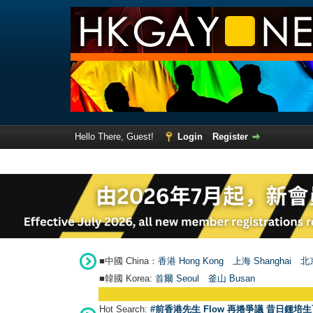
Hello There, Guest!
Login
Register
■中國 China：
香港 Hong Kong
上海 Shanghai
北京
■韓國 Korea:
首爾 Seou
l
釜山 Busan
Hot Search:
#前香港先生 Flow 再捲爭議 昔日鍾培生