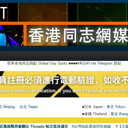
世界各地同志熱點 Global Gay Spots ■■■■
HKGAY.net Telegram 群組
 Beijing
台北 Taipei
■日本 Japan：
東京 Tokyo
■泰國 Thailand：
曼谷 Bang
百萬挑戰再被翻出 Threads 帖文批涉虐兒
#台灣地區通過同性婚姻
#【大