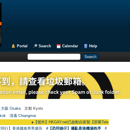
Portal
Search
Calendar
Help
大阪 Osaka
京都 Kyoto
kok
清邁 Chiangmai
●
【號外】HKGAY.net已啟動自家製【群聚Telegram群組】 HKGAY.net h
愛同行】香港國泰男男廣告
#【恐同矮仔】擾亂香港機場秩序
#