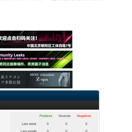
Positives
Neutrals
Negatives
Last week
0
0
0
Last month
0
0
0