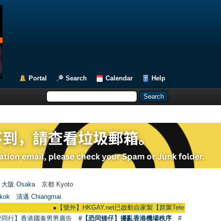
Portal
Search
Calendar
Help
大阪 Osaka
京都 Kyoto
kok
清邁 Chiangmai
●
【號外】HKGAY.net已啟動自家製【群聚Telegram群組】 HKGAY.net h
愛同行】香港國泰男男廣告
#【恐同矮仔】擾亂香港機場秩序
#