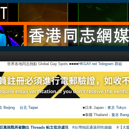
世界各地同志熱點 Global Gay Spots ■■■■
HKGAY.net Telegram 群組
 Beijing
台北 Taipei
■日本 Japan：
東京 Tokyo
■泰國 Thailand：
曼谷 Bang
百萬挑戰再被翻出 Threads 帖文批涉虐兒
#台灣地區通過同性婚姻
#【大