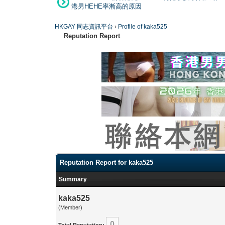
港男HEHE率漸高的原因
HKGAY 同志資訊平台
›
Profile of kaka525
Reputation Report
Reputation Report for kaka525
Summary
kaka525
(Member)
0
Total Reputation: