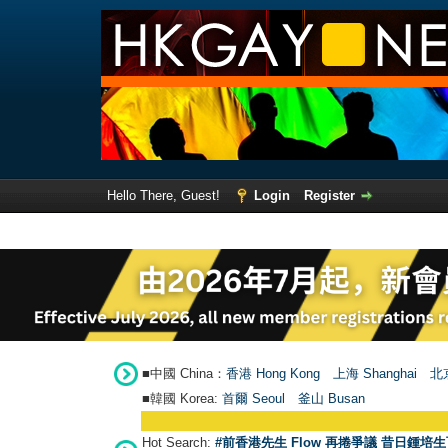
Hello There, Guest!
Login
Register
■中國 China：
香港 Hong Kong
上海 Shanghai
北京
■韓國 Korea:
首爾 Seou
l
釜山 Busan
Hot Search:
#前香港先生 Flow 再捲爭議 昔日鍾培生