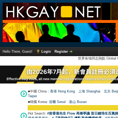
Hello There, Guest!
Login
Register
世界各地同志熱點 Global Ga
■中國 China：
香港 Hong Kong
上海 Shanghai
北京 Beij
Taipei
■韓國 Korea:
首爾 Seou
l
釜山 Busan
Hot Search:
#前香港先生 Flow 再捲爭議 昔日鍾培生百萬挑