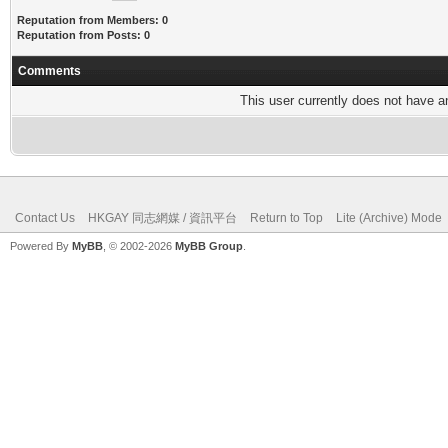
Reputation from Members: 0
Reputation from Posts: 0
Comments
This user currently does not have any
Contact Us
HKGAY 同志網媒 / 資訊平台
Return to Top
Lite (Archive) Mode
Powered By
MyBB
, © 2002-2026
MyBB Group
.