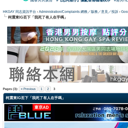
國泰男男廣告
#【恐同矮仔】擾亂香港機場秩序
#港男H
HKGAY 同志資訊平台
›
Administration/Complaints 網務／版務／意見／投訴
›
Gos
柯震東IG丟下「我死了有人在乎嗎」
ge
Pages (3):
« Previous
1
2
3
柯震東IG丟下「我死了有人在乎嗎」