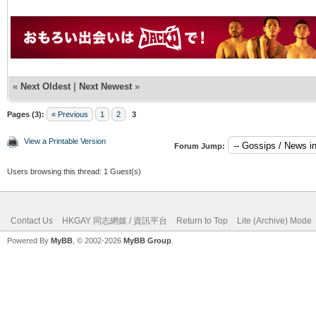
«
Next Oldest
|
Next Newest
»
Pages (3):
« Previous
1
2
3
View a Printable Version
Forum Jump:
Users browsing this thread: 1 Guest(s)
Contact Us
HKGAY 同志網媒 / 資訊平台
Return to Top
Lite (Archive) Mode
Powered By
MyBB
, © 2002-2026
MyBB Group
.