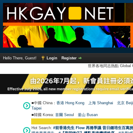
Hello There, Guest!
Login
Register
世界各地同志熱點 Global Ga
■中國 China：
香港 Hong Kong
上海 Shanghai
北京 Beij
Taipei
■韓國 Korea:
首爾 Seou
l
釜山 Busan
Hot Search:
#前香港先生 Flow 再捲爭議 昔日鍾培生百萬挑