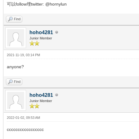
可以follow埋twitter: @hornylun
Find
hoho4281
Junior Member
2021-11-19, 03:14 PM
anyone?
Find
hoho4281
Junior Member
2022-01-02, 09:53 AM
ccccccccccccccccc