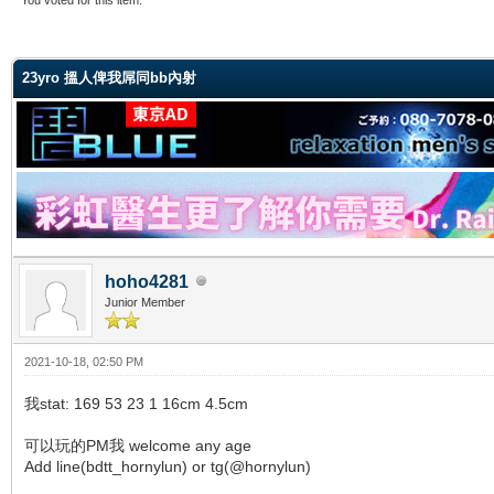
ge
23yro 搵人俾我屌同bb內射
hoho4281
Junior Member
2021-10-18, 02:50 PM
我stat: 169 53 23 1 16cm 4.5cm
可以玩的PM我 welcome any age
Add line(bdtt_hornylun) or tg(@hornylun)