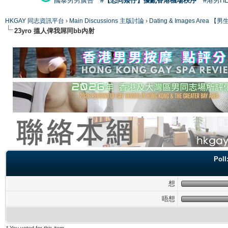
國泰男男廣告
#【恐同矮仔】擾亂香港機場秩序
#港男H
HKGAY 同志資訊平台
›
Main Discussions 主版討論
›
Dating & Images Ar
23yro 搵人俾我屌同bb內射
Po
想
唔想
* You voted for this item.