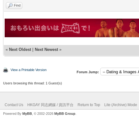
Find
«
Next Oldest
|
Next Newest
»
View a Printable Version
Forum Jump:
Users browsing this thread: 1 Guest(s)
Contact Us
HKGAY 同志網媒 / 資訊平台
Return to Top
Lite (Archive) Mode
Powered By
MyBB
, © 2002-2026
MyBB Group
.