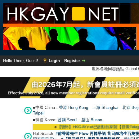
Hello There, Guest!
Login
Register
世界各地同志熱點 Global Ga
■中國 China：
香港 Hong Kong
上海 Shanghai
北京 Beij
Taipei
■韓國 Korea:
首爾 Seou
l
釜山 Busan
●
【號外】HKGAY.net已啟動自家製【群聚Telegram群組】 HK
Hot Search:
#前香港先生 Flow 再捲爭議 昔日鍾培生百萬挑