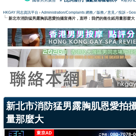
國泰男男廣告
#【恐同矮仔】擾亂香港機場秩序
#港男H
HKGAY 同志資訊平台
›
Administration/Complaints 網務／版務／意見／投訴
›
Gos
新北市消防猛男露胸肌恩愛拍攝宣傳片，直呼：我們的衛生紙用量那麼大
ge
新北市消防猛男露胸肌恩愛拍
量那麼大