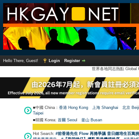
Hello There, Guest!
Login
Register
世界各地同志熱點 Global Ga
■中國 China：
香港 Hong Kong
上海 Shanghai
北京 Beij
Taipei
■韓國 Korea:
首爾 Seou
l
釜山 Busan
Hot Search:
#前香港先生 Flow 再捲爭議 昔日鍾培生百萬挑