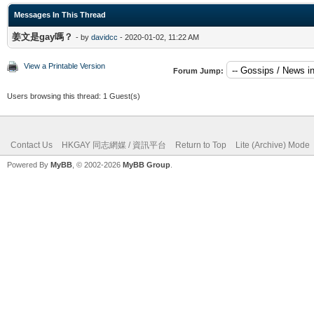
Messages In This Thread
姜文是gay嗎？
- by
davidcc
- 2020-01-02, 11:22 AM
View a Printable Version
Forum Jump:
Users browsing this thread: 1 Guest(s)
Contact Us
HKGAY 同志網媒 / 資訊平台
Return to Top
Lite (Archive) Mode
Powered By
MyBB
, © 2002-2026
MyBB Group
.