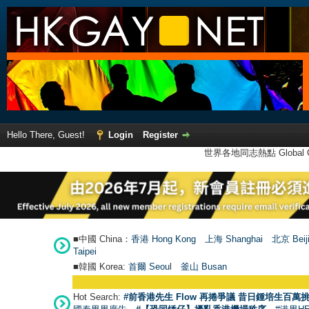
Hello There, Guest!
Login
Register
世界各地同志熱點 Global Ga
■中國 China：
香港 Hong Kong
上海 Shanghai
北京 Beij
Taipei
■韓國 Korea:
首爾 Seou
l
釜山 Busan
Hot Search:
#前香港先生 Flow 再捲爭議 昔日鍾培生百萬挑