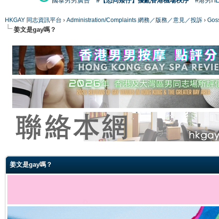
國泰男男廣告
#【恐同矮仔】擾亂香港機場秩序
#港男H
HKGAY 同志資訊平台
›
Administration/Complaints 網務／版務／意見／投訴
›
Gos
姜文是gay嗎？
ge
姜文是gay嗎？