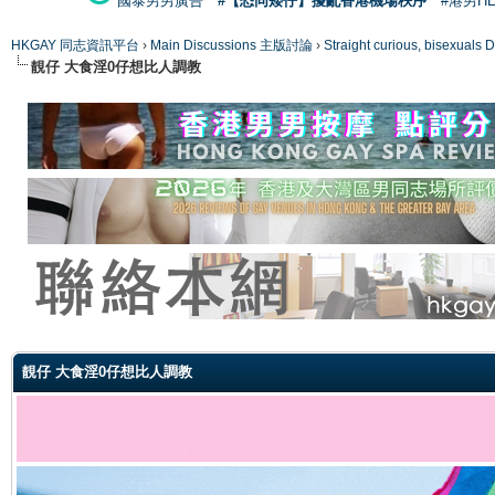
國泰男男廣告
#【恐同矮仔】擾亂香港機場秩序
#港男H
HKGAY 同志資訊平台
›
Main Discussions 主版討論
›
Straight curious, bise
靚仔 大食淫0仔想比人調教
ge
靚仔 大食淫0仔想比人調教