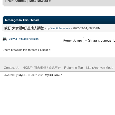
«
Next Oldest
|
Next Newest
»
Messages In This Thread
靚仔 大食淫0仔想比人調教
- by
Wanttohavesex
- 2022-03-14, 08:55 PM
View a Printable Version
Forum Jump:
Users browsing this thread: 1 Guest(s)
Contact Us
HKGAY 同志網媒 / 資訊平台
Return to Top
Lite (Archive) Mode
Powered By
MyBB
, © 2002-2026
MyBB Group
.