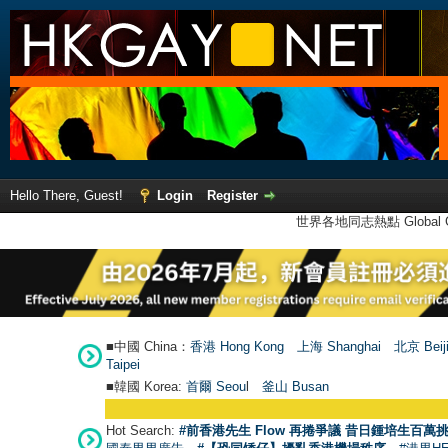
Hello There, Guest!
Login
Register
世界各地同志熱點 Global Ga
■中國 China：
香港 Hong Kong
上海 Shanghai
北京 Beij
Taipei
■韓國 Korea:
首爾 Seou
l
釜山 Busan
Hot Search:
#前香港先生 Flow 再捲爭議 昔日鍾培生百萬挑