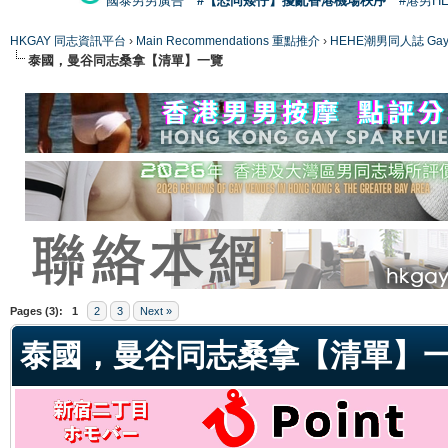
國泰男男廣告
#【恐同矮仔】擾亂香港機場秩序
#港男H
HKGAY 同志資訊平台
›
Main Recommendations 重點推介
›
HEHE潮男同人誌 Gay 
泰國，曼谷同志桑拿【清單】一覽
ge
Pages (3):
1
2
3
Next »
泰國，曼谷同志桑拿【清單】