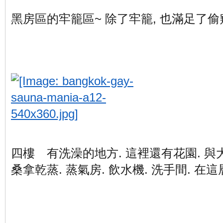
黑房區的牢籠區~ 除了牢籠, 也滿足了偷窺
四樓 有洗澡的地方. 這裡還有花園. 與
桑拿乾蒸. 蒸氣房. 飲水機. 洗手間. 在