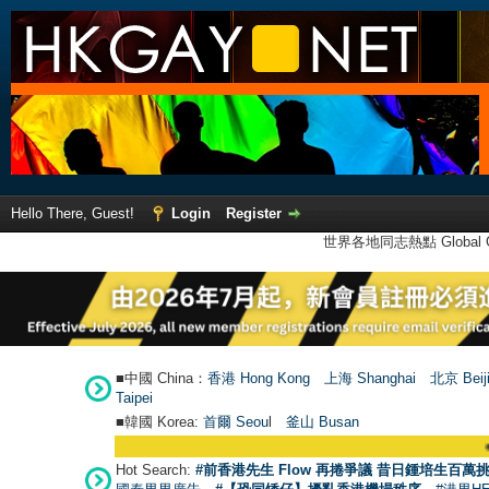
Hello There, Guest!
Login
Register
世界各地同志熱點 Global Ga
■中國 China：
香港 Hong Kong
上海 Shanghai
北京 Beij
Taipei
■韓國 Korea:
首爾 Seou
l
釜山 Busan
●
【號外】HKGA
Hot Search:
#前香港先生 Flow 再捲爭議 昔日鍾培生百萬挑