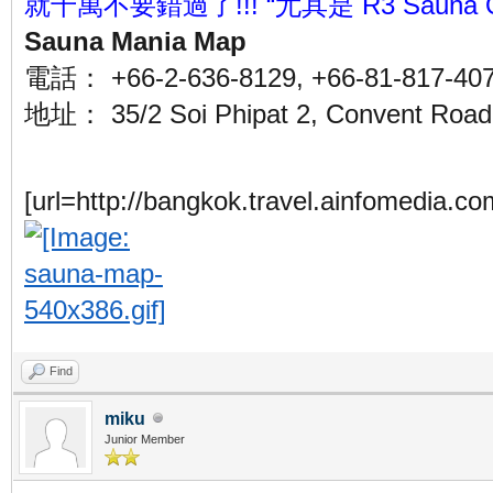
就千萬不要錯過了!!! “尤其是 R3 Sauna O P
Sauna Mania Map
電話： +66-2-636-8129, +66-81-817-40
地址： 35/2 Soi Phipat 2, Convent Road,
[url=http://bangkok.travel.ainfomedia.c
Find
miku
Junior Member