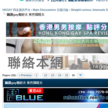
國泰男男廣告
#【恐同矮仔】擾亂香港機場秩序
#港男H
HKGAY 同志資訊平台
›
Main Discussions 主版討論
›
Straight curious, bise
聽講gay都好大 有冇我咁大
ge
Pages (16):
« Previous
1
...
12
13
14
15
16
聽講gay都好大 有冇我咁大