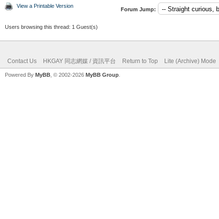
View a Printable Version
Forum Jump:
Users browsing this thread: 1 Guest(s)
Contact Us
HKGAY 同志網媒 / 資訊平台
Return to Top
Lite (Archive) Mode
Powered By
MyBB
, © 2002-2026
MyBB Group
.