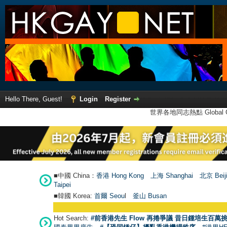
Hello There, Guest!
Login
Register
世界各地同志熱點 Global Ga
■中國 China：
香港 Hong Kong
上海 Shanghai
北京 Beij
Taipei
■韓國 Korea:
首爾 Seou
l
釜山 Busan
Hot Search:
#前香港先生 Flow 再捲爭議 昔日鍾培生百萬挑