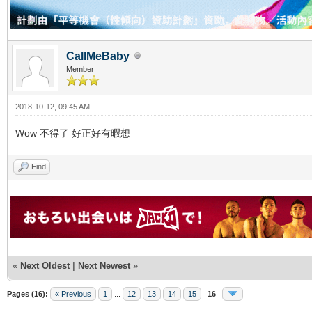
CallMeBaby
Member
2018-10-12, 09:45 AM
Wow 不得了 好正好有暇想
Find
«
Next Oldest
|
Next Newest
»
Pages (16):
« Previous
1
...
12
13
14
15
16