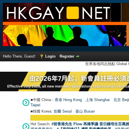
Hello There, Guest!
Login
Register
世界各地同志熱點 Global Ga
■中國 China：
香港 Hong Kong
上海 Shanghai
北京 Beij
Taipei
■韓國 Korea:
首爾 Seou
l
釜山 Busan
Hot Search:
#前香港先生 Flow 再捲爭議 昔日鍾培生百萬挑