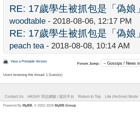
RE: 17歲學生被抓包是「
woodtable
- 2018-08-06, 12:17 PM
RE: 17歲學生被抓包是「
peach tea
- 2018-08-08, 10:14 AM
View a Printable Version
Forum Jump:
Users browsing this thread: 1 Guest(s)
Contact Us
HKGAY 同志網媒 / 資訊平台
Return to Top
Lite (Archive) Mode
Powered By
MyBB
, © 2002-2026
MyBB Group
.