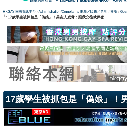
國泰男男廣告
#【恐同矮仔】擾亂香港機場秩序
#港男H
HKGAY 同志資訊平台
›
Administration/Complaints 網務／版務／意見／投訴
›
Gos
17歲學生被抓包是「偽娘」！男友人威脅：跟我交往就保密
ge
17歲學生被抓包是「偽娘」！