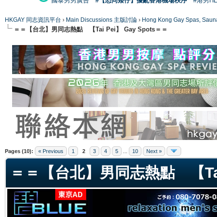
國泰男男廣告
#【恐同矮仔】擾亂香港機場秩序
#港男H
HKGAY 同志資訊平台
›
Main Discussions 主版討論
›
Hong Kong Gay Spas
＝＝【台北】男同志熱點 【Tai Pei】 Gay Spots＝＝
ge
Pages (10):
« Previous
1
2
3
4
5
...
10
Next »
＝＝【台北】男同志熱點 【Tai P