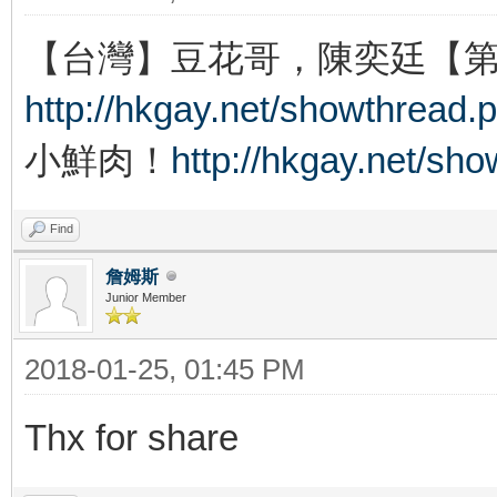
【台灣】豆花哥，陳奕廷【
http://hkgay.net/showthread.
小鮮肉！
http://hkgay.net/sh
Find
詹姆斯
Junior Member
2018-01-25, 01:45 PM
Thx for share