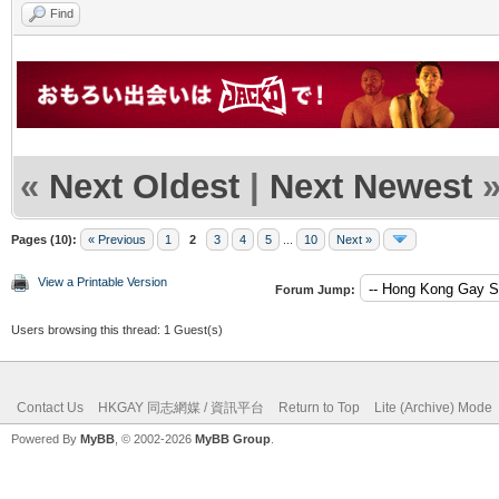
Find
«
Next Oldest
|
Next Newest
Pages (10):
« Previous
1
2
3
4
5
...
10
Next »
View a Printable Version
Forum Jump:
Users browsing this thread: 1 Guest(s)
Contact Us
HKGAY 同志網媒 / 資訊平台
Return to Top
Lite (Archive) Mode
Powered By
MyBB
, © 2002-2026
MyBB Group
.