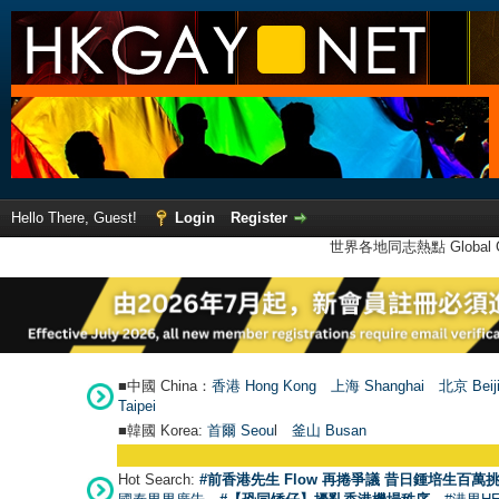
Hello There, Guest!
Login
Register
世界各地同志熱點 Global Ga
■中國 China：
香港 Hong Kong
上海 Shanghai
北京 Beij
Taipei
■韓國 Korea:
首爾 Seou
l
釜山 Busan
Hot Search:
#前香港先生 Flow 再捲爭議 昔日鍾培生百萬挑