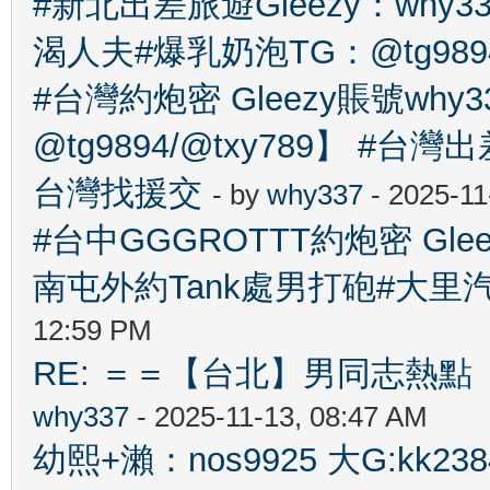
#新北出差旅遊Gleezy：wh
渴人夫#爆乳奶泡TG：@tg989
#台灣約炮密 Gleezy賬號why
@tg9894/@txy789】 
台灣找援交
- by
why337
- 2025-11
#台中GGGROTTT約炮密 Gle
南屯外約Tank處男打砲#大里
12:59 PM
RE: ＝＝【台北】男同志熱點 【Ta
why337
- 2025-11-13, 08:47 AM
幼熙+瀨：nos9925 大G:kk2