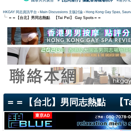
國泰男男廣告
#【恐同矮仔】擾亂香港機場秩序
#港男H
HKGAY 同志資訊平台
›
Main Discussions 主版討論
›
Hong Kong Gay Spas
＝＝【台北】男同志熱點 【Tai Pei】 Gay Spots＝＝
ge
＝＝【台北】男同志熱點 【Tai P