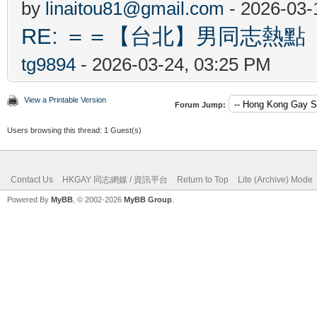
by
linaitou81@gmail.com
- 2026-03-
RE: ＝＝【台北】男同志熱點 【Ta
tg9894
- 2026-03-24, 03:25 PM
View a Printable Version
Forum Jump:
Users browsing this thread: 1 Guest(s)
Contact Us
HKGAY 同志網媒 / 資訊平台
Return to Top
Lite (Archive) Mode
Powered By
MyBB
, © 2002-2026
MyBB Group
.