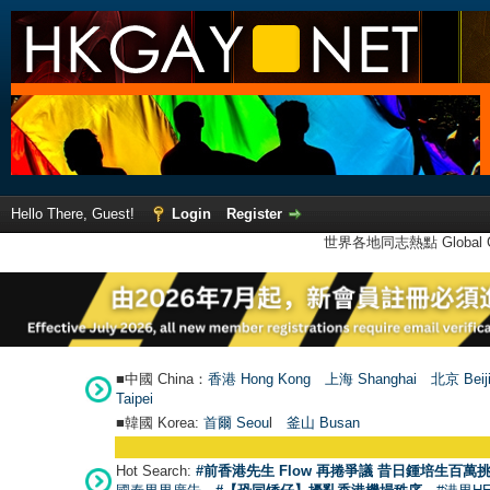
Hello There, Guest!
Login
Register
世界各地同志熱點 Global Ga
■中國 China：
香港 Hong Kong
上海 Shanghai
北京 Beij
Taipei
■韓國 Korea:
首爾 Seou
l
釜山 Busan
●
【
Hot Search:
#前香港先生 Flow 再捲爭議 昔日鍾培生百萬挑